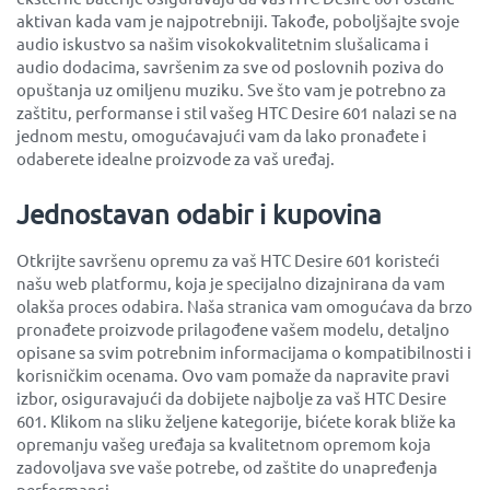
aktivan kada vam je najpotrebniji. Takođe, poboljšajte svoje
audio iskustvo sa našim visokokvalitetnim slušalicama i
audio dodacima, savršenim za sve od poslovnih poziva do
opuštanja uz omiljenu muziku. Sve što vam je potrebno za
zaštitu, performanse i stil vašeg HTC Desire 601 nalazi se na
jednom mestu, omogućavajući vam da lako pronađete i
odaberete idealne proizvode za vaš uređaj.
Jednostavan odabir i kupovina
Otkrijte savršenu opremu za vaš HTC Desire 601 koristeći
našu web platformu, koja je specijalno dizajnirana da vam
olakša proces odabira. Naša stranica vam omogućava da brzo
pronađete proizvode prilagođene vašem modelu, detaljno
opisane sa svim potrebnim informacijama o kompatibilnosti i
korisničkim ocenama. Ovo vam pomaže da napravite pravi
izbor, osiguravajući da dobijete najbolje za vaš HTC Desire
601. Klikom na sliku željene kategorije, bićete korak bliže ka
opremanju vašeg uređaja sa kvalitetnom opremom koja
zadovoljava sve vaše potrebe, od zaštite do unapređenja
performansi.