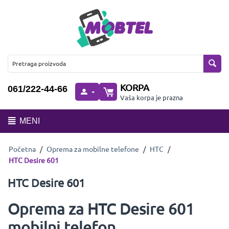
KORPA
061/222-44-66
Vaša korpa je prazna
MENI
Početna
/
Oprema za mobilne telefone
/
HTC
/
HTC Desire 601
HTC Desire 601
Oprema za HTC Desire 601
mobilni telefon