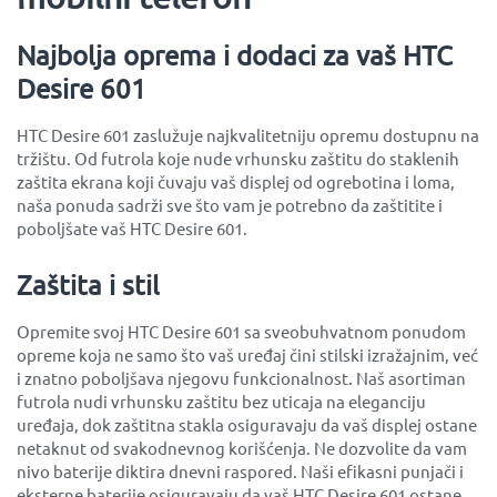
Najbolja oprema i dodaci za vaš HTC
Desire 601
HTC Desire 601 zaslužuje najkvalitetniju opremu dostupnu na
tržištu. Od futrola koje nude vrhunsku zaštitu do staklenih
zaštita ekrana koji čuvaju vaš displej od ogrebotina i loma,
naša ponuda sadrži sve što vam je potrebno da zaštitite i
poboljšate vaš HTC Desire 601.
Zaštita i stil
Opremite svoj HTC Desire 601 sa sveobuhvatnom ponudom
opreme koja ne samo što vaš uređaj čini stilski izražajnim, već
i znatno poboljšava njegovu funkcionalnost. Naš asortiman
futrola nudi vrhunsku zaštitu bez uticaja na eleganciju
uređaja, dok zaštitna stakla osiguravaju da vaš displej ostane
netaknut od svakodnevnog korišćenja. Ne dozvolite da vam
nivo baterije diktira dnevni raspored. Naši efikasni punjači i
eksterne baterije osiguravaju da vaš HTC Desire 601 ostane