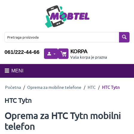
KORPA
061/222-44-66
Vaša korpa je prazna
MENI
Početna
/
Oprema za mobilne telefone
/
HTC
/
HTC Tytn
HTC Tytn
Oprema za HTC Tytn mobilni
telefon