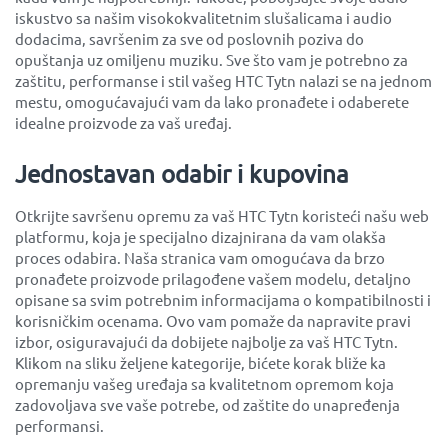
iskustvo sa našim visokokvalitetnim slušalicama i audio
dodacima, savršenim za sve od poslovnih poziva do
opuštanja uz omiljenu muziku. Sve što vam je potrebno za
zaštitu, performanse i stil vašeg HTC Tytn nalazi se na jednom
mestu, omogućavajući vam da lako pronađete i odaberete
idealne proizvode za vaš uređaj.
Jednostavan odabir i kupovina
Otkrijte savršenu opremu za vaš HTC Tytn koristeći našu web
platformu, koja je specijalno dizajnirana da vam olakša
proces odabira. Naša stranica vam omogućava da brzo
pronađete proizvode prilagođene vašem modelu, detaljno
opisane sa svim potrebnim informacijama o kompatibilnosti i
korisničkim ocenama. Ovo vam pomaže da napravite pravi
izbor, osiguravajući da dobijete najbolje za vaš HTC Tytn.
Klikom na sliku željene kategorije, bićete korak bliže ka
opremanju vašeg uređaja sa kvalitetnom opremom koja
zadovoljava sve vaše potrebe, od zaštite do unapređenja
performansi.