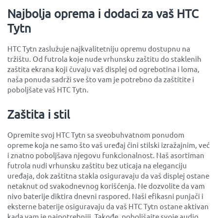
Najbolja oprema i dodaci za vaš HTC
Tytn
HTC Tytn zaslužuje najkvalitetniju opremu dostupnu na
tržištu. Od futrola koje nude vrhunsku zaštitu do staklenih
zaštita ekrana koji čuvaju vaš displej od ogrebotina i loma,
naša ponuda sadrži sve što vam je potrebno da zaštitite i
poboljšate vaš HTC Tytn.
Zaštita i stil
Opremite svoj HTC Tytn sa sveobuhvatnom ponudom
opreme koja ne samo što vaš uređaj čini stilski izražajnim, već
i znatno poboljšava njegovu funkcionalnost. Naš asortiman
futrola nudi vrhunsku zaštitu bez uticaja na eleganciju
uređaja, dok zaštitna stakla osiguravaju da vaš displej ostane
netaknut od svakodnevnog korišćenja. Ne dozvolite da vam
nivo baterije diktira dnevni raspored. Naši efikasni punjači i
eksterne baterije osiguravaju da vaš HTC Tytn ostane aktivan
kada vam je najpotrebniji. Takođe, poboljšajte svoje audio