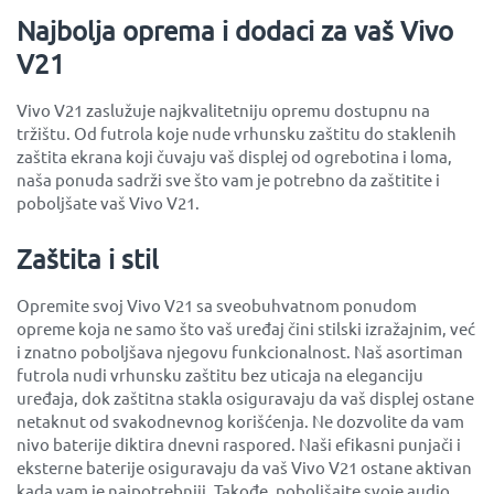
Najbolja oprema i dodaci za vaš Vivo
V21
Vivo V21 zaslužuje najkvalitetniju opremu dostupnu na
tržištu. Od futrola koje nude vrhunsku zaštitu do staklenih
zaštita ekrana koji čuvaju vaš displej od ogrebotina i loma,
naša ponuda sadrži sve što vam je potrebno da zaštitite i
poboljšate vaš Vivo V21.
Zaštita i stil
Opremite svoj Vivo V21 sa sveobuhvatnom ponudom
opreme koja ne samo što vaš uređaj čini stilski izražajnim, već
i znatno poboljšava njegovu funkcionalnost. Naš asortiman
futrola nudi vrhunsku zaštitu bez uticaja na eleganciju
uređaja, dok zaštitna stakla osiguravaju da vaš displej ostane
netaknut od svakodnevnog korišćenja. Ne dozvolite da vam
nivo baterije diktira dnevni raspored. Naši efikasni punjači i
eksterne baterije osiguravaju da vaš Vivo V21 ostane aktivan
kada vam je najpotrebniji. Takođe, poboljšajte svoje audio