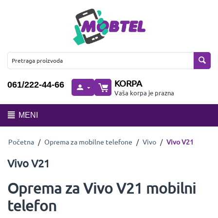
KORPA
061/222-44-66
Vaša korpa je prazna
MENI
Početna
/
Oprema za mobilne telefone
/
Vivo
/
Vivo V21
Vivo V21
Oprema za Vivo V21 mobilni
telefon