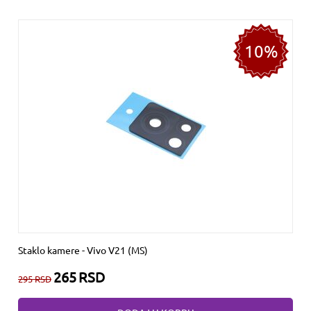
10%
Staklo kamere - Vivo V21 (MS)
265
RSD
295
RSD