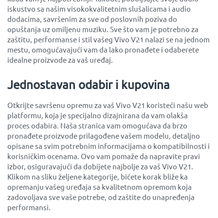
iskustvo sa našim visokokvalitetnim slušalicama i audio
dodacima, savršenim za sve od poslovnih poziva do
opuštanja uz omiljenu muziku. Sve što vam je potrebno za
zaštitu, performanse i stil vašeg Vivo V21 nalazi se na jednom
mestu, omogućavajući vam da lako pronađete i odaberete
idealne proizvode za vaš uređaj.
Jednostavan odabir i kupovina
Otkrijte savršenu opremu za vaš Vivo V21 koristeći našu web
platformu, koja je specijalno dizajnirana da vam olakša
proces odabira. Naša stranica vam omogućava da brzo
pronađete proizvode prilagođene vašem modelu, detaljno
opisane sa svim potrebnim informacijama o kompatibilnosti i
korisničkim ocenama. Ovo vam pomaže da napravite pravi
izbor, osiguravajući da dobijete najbolje za vaš Vivo V21.
Klikom na sliku željene kategorije, bićete korak bliže ka
opremanju vašeg uređaja sa kvalitetnom opremom koja
zadovoljava sve vaše potrebe, od zaštite do unapređenja
performansi.