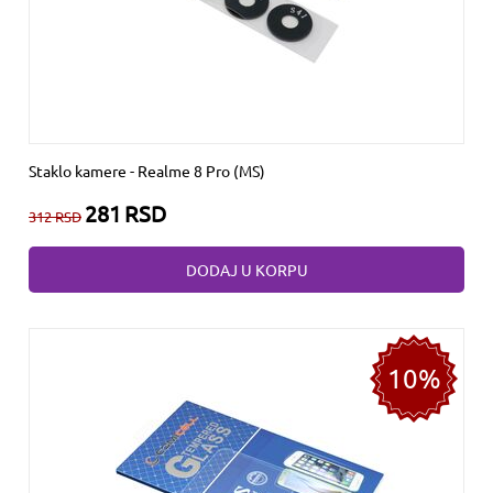
Staklo kamere - Realme 8 Pro (MS)
281
RSD
312
RSD
DODAJ U KORPU
10%