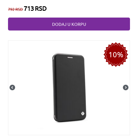
713
RSD
792
RSD
DODAJ U KORPU
10%