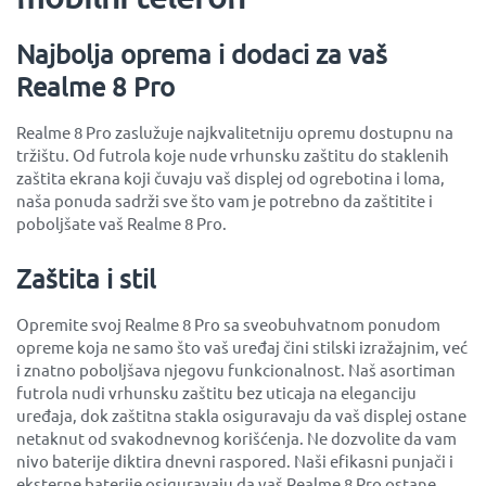
Najbolja oprema i dodaci za vaš
Realme 8 Pro
Realme 8 Pro zaslužuje najkvalitetniju opremu dostupnu na
tržištu. Od futrola koje nude vrhunsku zaštitu do staklenih
zaštita ekrana koji čuvaju vaš displej od ogrebotina i loma,
naša ponuda sadrži sve što vam je potrebno da zaštitite i
poboljšate vaš Realme 8 Pro.
Zaštita i stil
Opremite svoj Realme 8 Pro sa sveobuhvatnom ponudom
opreme koja ne samo što vaš uređaj čini stilski izražajnim, već
i znatno poboljšava njegovu funkcionalnost. Naš asortiman
futrola nudi vrhunsku zaštitu bez uticaja na eleganciju
uređaja, dok zaštitna stakla osiguravaju da vaš displej ostane
netaknut od svakodnevnog korišćenja. Ne dozvolite da vam
nivo baterije diktira dnevni raspored. Naši efikasni punjači i
eksterne baterije osiguravaju da vaš Realme 8 Pro ostane