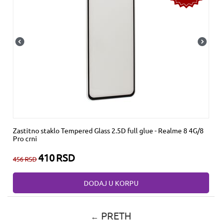
Zastitno staklo Tempered Glass 2.5D full glue - Realme 8 4G/8
Pro crni
410
RSD
456
RSD
DODAJ U KORPU
PRETH