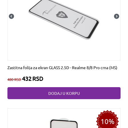
Zastitna folija za ekran GLASS 2.5D - Realme 8/8 Pro crna (MS)
432
RSD
480
RSD
DODAJ U KORPU
10%