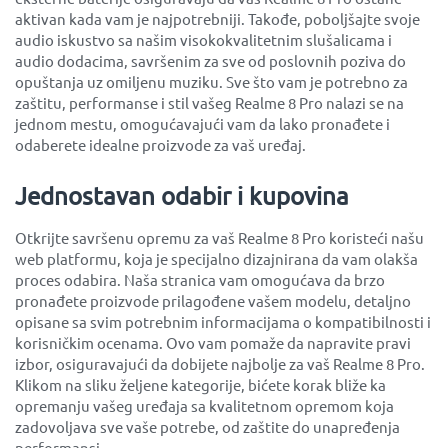
aktivan kada vam je najpotrebniji. Takođe, poboljšajte svoje
audio iskustvo sa našim visokokvalitetnim slušalicama i
audio dodacima, savršenim za sve od poslovnih poziva do
opuštanja uz omiljenu muziku. Sve što vam je potrebno za
zaštitu, performanse i stil vašeg Realme 8 Pro nalazi se na
jednom mestu, omogućavajući vam da lako pronađete i
odaberete idealne proizvode za vaš uređaj.
Jednostavan odabir i kupovina
Otkrijte savršenu opremu za vaš Realme 8 Pro koristeći našu
web platformu, koja je specijalno dizajnirana da vam olakša
proces odabira. Naša stranica vam omogućava da brzo
pronađete proizvode prilagođene vašem modelu, detaljno
opisane sa svim potrebnim informacijama o kompatibilnosti i
korisničkim ocenama. Ovo vam pomaže da napravite pravi
izbor, osiguravajući da dobijete najbolje za vaš Realme 8 Pro.
Klikom na sliku željene kategorije, bićete korak bliže ka
opremanju vašeg uređaja sa kvalitetnom opremom koja
zadovoljava sve vaše potrebe, od zaštite do unapređenja
performansi.