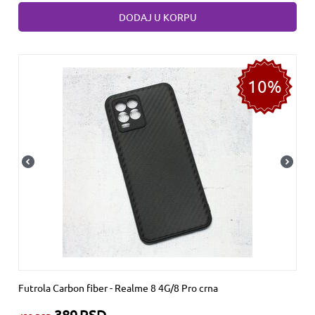
DODAJ U KORPU
10%
Futrola Carbon fiber - Realme 8 4G/8 Pro crna
389
RSD