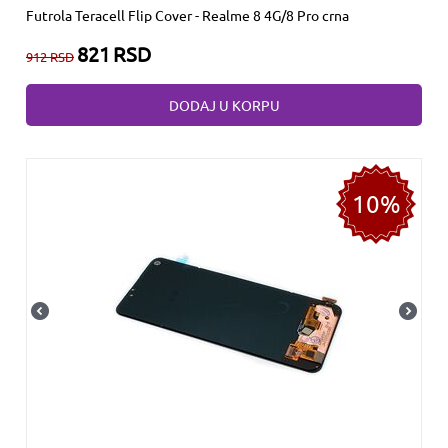
Futrola Teracell Flip Cover - Realme 8 4G/8 Pro crna
821
RSD
912
RSD
DODAJ U KORPU
10%