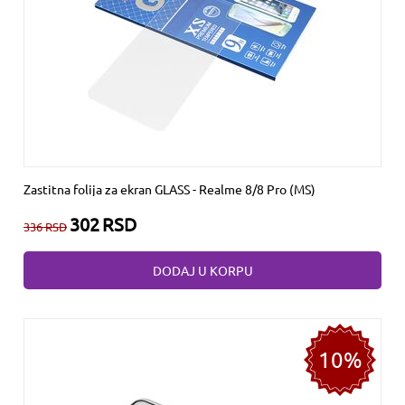
Zastitna folija za ekran GLASS - Realme 8/8 Pro (MS)
302
RSD
336
RSD
DODAJ U KORPU
10%