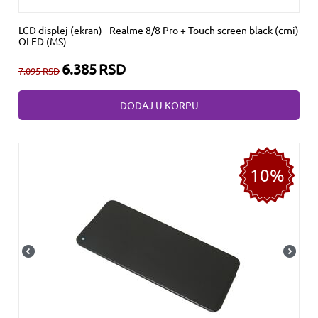
LCD displej (ekran) - Realme 8/8 Pro + Touch screen black (crni)
OLED (MS)
6.385
RSD
7.095
RSD
DODAJ U KORPU
10%