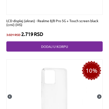
LCD displej (ekran) - Realme 8/8 Pro 5G + Touch screen black
(crni) (MS)
2.719
RSD
3.021
RSD
DODAJ U KORPU
10%