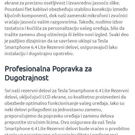
ekrane za preciznu osetljivost i izvanrednu jasnoću slike.
Pouzdani flet kablovi obezbeđuju stabilnu konekciju između
ključnih komponenti, dok naši zamenski mikrofoni i zvučnici
vraćaju jasnoću vašim razgovorima. Takođe, nudimo izbor
tastatura i kućišta za personalizaciju vašeg uređaja, bilo da
tražite zamenu zbog oštećenja ili želite novi izgled. Svaki deo
je pažljivo dizajniran da se savršeno uklopi sa Tesla
Smartphone 6.4 Lite Rezervni delovi, osiguravajući laku
instalaciju i dugotrajnu upotrebu.
Profesionalna Popravka za
Dugotrajnost
Svi naši rezervni delovi za Tesla Smartphone 6.4 Lite Rezervni
delovi, uključujući LCD ekrane, su kvalitetno proizvedeni da
obezbede optimalno funkcionisanje vašeg uređaja. Iako su
neki delovi prilagođeni za jednostavnu zamenu,
preporučujemo da popravku uređaja i zamenu delova
prepustite stručnim licima. Ovo osigurava da vaš Tesla
Smartphone 6.4 Lite Rezervni delovi bude vraćen u prvobitno
stanje uz garantovano očuvanje kvaliteta i performansi.