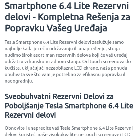
Smartphone 6.4 Lite Rezervni
delovi - Kompletna Rešenja za
Popravku Vašeg Uređaja
Tesla Smartphone 6.4 Lite Rezervni delovi zaslužuje samo
najbolje kada je reč o održavanju ili unapređenju, stoga
nudimo širok asortiman rezervnih delova koji će vaš uređaj
održati u vrhunskom radnom stanju. Od touch screenova do
kućišta, uključujući nezaobilazne LCD ekrane, naša ponuda
obuhvata sve što vam je potrebno za efikasnu popravku ili
nadogradnju.
Sveobuhvatni Rezervni Delovi za
Poboljšanje Tesla Smartphone 6.4 Lite
Rezervni delovi
Obnovite i unapredite vaš Tesla Smartphone 6.4 Lite Rezervni
delovi koristeći naše visokokvalitetne touch screenove i LCD