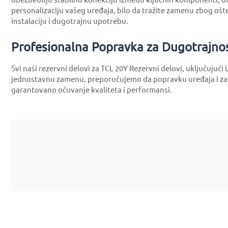
personalizaciju vašeg uređaja, bilo da tražite zamenu zbog ošteć
instalaciju i dugotrajnu upotrebu.
Profesionalna Popravka za Dugotrajno
Svi naši rezervni delovi za TCL 20Y Rezervni delovi, uključujuć
jednostavnu zamenu, preporučujemo da popravku uređaja i zame
garantovano očuvanje kvaliteta i performansi.