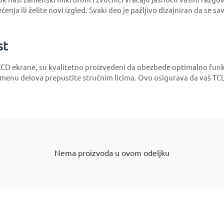
enja ili želite novi izgled. Svaki deo je pažljivo dizajniran da se s
st
i LCD ekrane, su kvalitetno proizvedeni da obezbede optimalno funk
nu delova prepustite stručnim licima. Ovo osigurava da vaš TCL 
Nema proizvoda u ovom odeljku