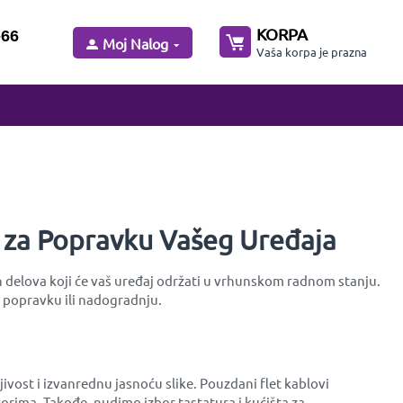
KORPA
-66
Moj Nalog
Vaša korpa je prazna
a za Popravku Vašeg Uređaja
h delova koji će vaš uređaj održati u vrhunskom radnom stanju.
 popravku ili nadogradnju.
ivost i izvanrednu jasnoću slike. Pouzdani flet kablovi
rima. Takođe, nudimo izbor tastatura i kućišta za