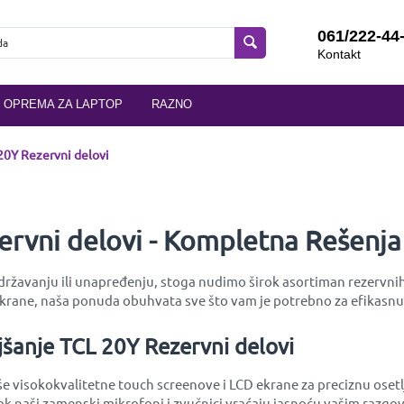
061/222-44
Kontakt
OPREMA ZA LAPTOP
RAZNO
20Y Rezervni delovi
ervni delovi - Kompletna Rešenj
održavanju ili unapređenju, stoga nudimo širok asortiman rezervni
ekrane, naša ponuda obuhvata sve što vam je potrebno za efikasnu
jšanje TCL 20Y Rezervni delovi
e visokokvalitetne touch screenove i LCD ekrane za preciznu osetlj
 naši zamenski mikrofoni i zvučnici vraćaju jasnoću vašim razgovo