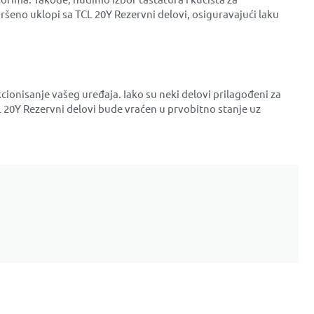
avršeno uklopi sa TCL 20Y Rezervni delovi, osiguravajući laku
cionisanje vašeg uređaja. Iako su neki delovi prilagođeni za
20Y Rezervni delovi bude vraćen u prvobitno stanje uz