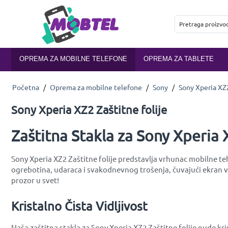
OPREMA ZA MOBILNE TELEFONE
OPREMA ZA TABLETE
Početna
/
Oprema za mobilne telefone
/
Sony
/
Sony Xperia XZ
Sony Xperia XZ2 Zaštitne folije
Zaštitna Stakla za Sony Xperia 
Sony Xperia XZ2 Zaštitne folije predstavlja vrhunac mobilne teh
ogrebotina, udaraca i svakodnevnog trošenja, čuvajući ekran vaš
prozor u svet!
Kristalno Čista Vidljivost
Naša zaštitna stakla za Sony Xperia XZ2 Zaštitne folije nude k