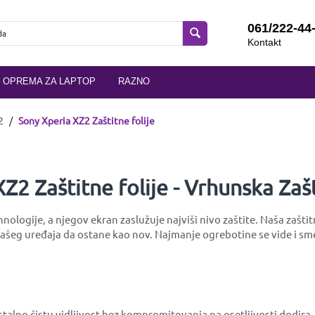
061/222-44
Kontakt
OPREMA ZA LAPTOP
RAZNO
2
/
Sony Xperia XZ2 Zaštitne folije
XZ2 Zaštitne folije - Vrhunska Zaš
nologije, a njegov ekran zaslužuje najviši nivo zaštite. Naša zašti
eg uređaja da ostane kao nov. Najmanje ogrebotine se vide i smetaj
ristalno čistu vidljivost bez kompromitovanja na osetljivosti dodi