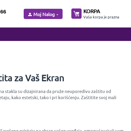
KORPA
-66
Moj Nalog
Vaša korpa je prazna
tita za Vaš Ekran
tna stakla su dizajnirana da pruže neuporedivu zaštitu od
u, kako estetski, tako i pri korišćenju. Zaštitite svoj mali
ra. Savršeno pristaju na ekran vašeg uređaja, omogućavajući vam