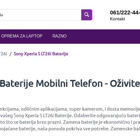
061/222-44
Kontakt
OPREMA ZA LAPTOP
RAZNO
T26i
/
Sony Xperia S LT26i Baterije
 Baterije Mobilni Telefon - Oživi
nkcijama, odličnim aplikacijama, super kamerom, i dosta memorije. A
 vašeg Sony Xperia S LT26i Baterije. Odaberite odgovarajuću bater
o što se baterija brzo prazni. Zamena baterije je ekonomično i pra
ili pojačane baterije, naša ponuda pokriva sve potrebe. Zamenske b