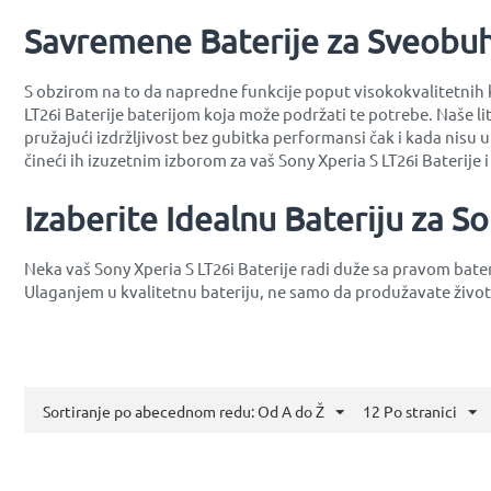
Savremene Baterije za Sveobu
S obzirom na to da napredne funkcije poput visokokvalitetnih ka
LT26i Baterije baterijom koja može podržati te potrebe. Naše li
pružajući izdržljivost bez gubitka performansi čak i kada nisu u
čineći ih izuzetnim izborom za vaš Sony Xperia S LT26i Baterije
Izaberite Idealnu Bateriju za So
Neka vaš Sony Xperia S LT26i Baterije radi duže sa pravom bat
Ulaganjem u kvalitetnu bateriju, ne samo da produžavate život
Sortiranje po abecednom redu: Od A do Ž
12 Po stranici