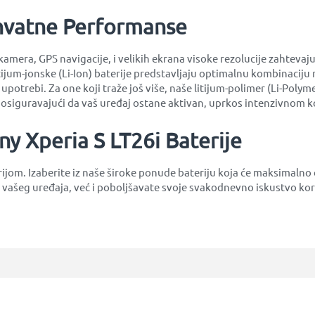
hvatne Performanse
mera, GPS navigacije, i velikih ekrana visoke rezolucije zahtevaju 
tijum-jonske (Li-Ion) baterije predstavljaju optimalnu kombinaciju 
 upotrebi. Za one koji traže još više, naše litijum-polimer (Li-Pol
 i osiguravajući da vaš uređaj ostane aktivan, uprkos intenzivnom k
ny Xperia S LT26i Baterije
erijom. Izaberite iz naše široke ponude bateriju koja će maksima
 vašeg uređaja, već i poboljšavate svoje svakodnevno iskustvo kor