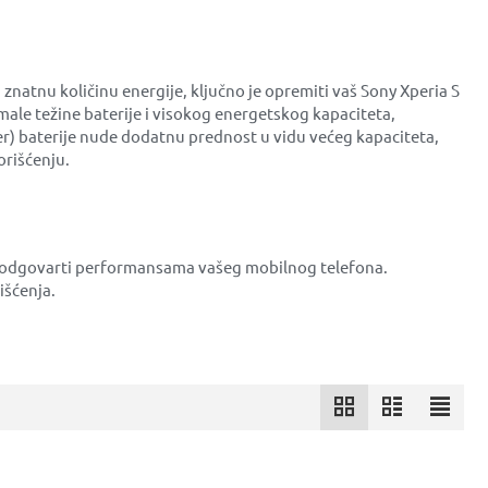
znatnu količinu energije, ključno je opremiti vaš Sony Xperia S
male težine baterije i visokog energetskog kapaciteta,
ymer) baterije nude dodatnu prednost u vidu većeg kapaciteta,
orišćenju.
lno odgovarti performansama vašeg mobilnog telefona.
išćenja.