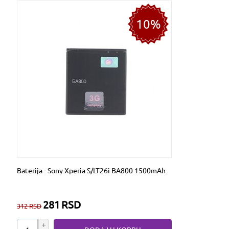
10%
Baterija - Sony Xperia S/LT26i BA800 1500mAh
281
RSD
312
RSD
+