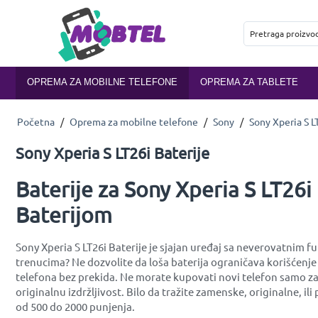
OPREMA ZA MOBILNE TELEFONE
OPREMA ZA TABLETE
Početna
/
Oprema za mobilne telefone
/
Sony
/
Sony Xperia S L
Sony Xperia S LT26i Baterije
Baterije za Sony Xperia S LT26i
Baterijom
Sony Xperia S LT26i Baterije je sjajan uređaj sa neverovatnim fu
trenucima? Ne dozvolite da loša baterija ograničava korišćenje
telefona bez prekida. Ne morate kupovati novi telefon samo zat
originalnu izdržljivost. Bilo da tražite zamenske, originalne, 
od 500 do 2000 punjenja.