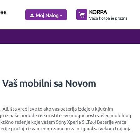
KORPA
-66
Moj Nalog
Vaša korpa je prazna
te Vaš mobilni sa Novom
li, šta vredi sve to ako vas baterija izdaje u ključnim
iju iz naše ponude i iskoristite sve mogućnosti vašeg mobilnog
ktično rešenje koje vašem Sony Xperia S LT26i Baterije vraća
aterije pružaju izvanrednu zamenu za original sa vekom trajanja