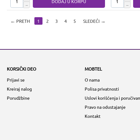
DODAJ U KORPU
−
−
PRETH
1
2
3
4
5
SLEDEĆI
KORSIČKI DEO
MOBTEL
Prijavi se
O nama
Kreiraj nalog
Polisa privatnosti
Porudžbine
Uslovi korišćenja i poručivan
Pravo na odustajanje
Kontakt