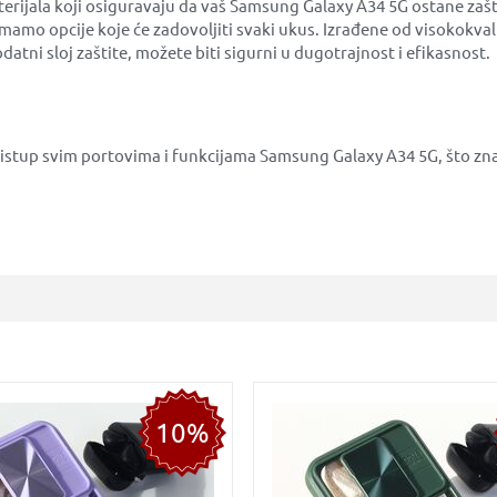
terijala koji osiguravaju da vaš Samsung Galaxy A34 5G ostane zašt
e, imamo opcije koje će zadovoljiti svaki ukus. Izrađene od visokokva
datni sloj zaštite, možete biti sigurni u dugotrajnost i efikasnost.
ristup svim portovima i funkcijama Samsung Galaxy A34 5G, što zn
10%