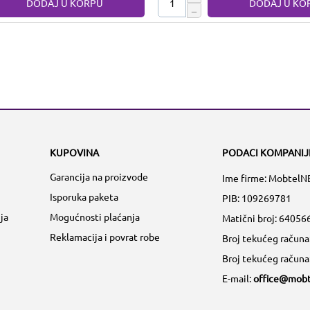
DODAJ U KORPU
DODAJ U KO
−
KUPOVINA
PODACI KOMPANIJ
Garancija na proizvode
Ime firme: MobtelN
Isporuka paketa
PIB: 109269781
ja
Mogućnosti plaćanja
Matični broj:
64056
Reklamacija i povrat robe
Broj tekućeg račun
Broj tekućeg račun
E-mail:
office@mobt