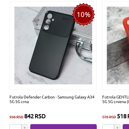
10%
Futrola Defender Carbon - Samsung Galaxy A34
Futrola GENTL
5G 5G crna
5G 5G crvena 
842
RSD
518
936
RSD
576
RSD
+
+