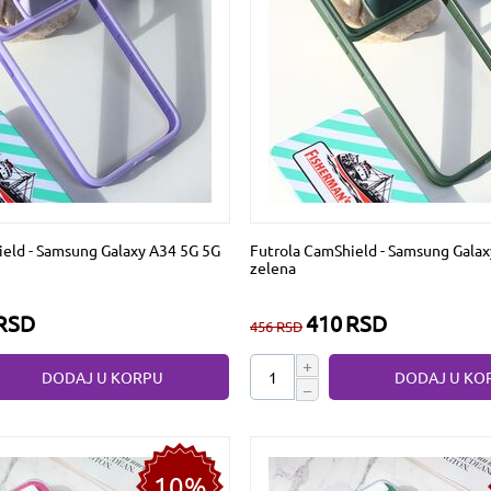
ield - Samsung Galaxy A34 5G 5G
Futrola CamShield - Samsung Gala
zelena
RSD
410
RSD
456
RSD
+
DODAJ U KORPU
DODAJ U KO
−
10%