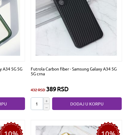
xy A34 5G 5G
Futrola Carbon fiber - Samsung Galaxy A34 5G
5G crna
389
RSD
432
RSD
+
RPU
DODAJ U KORPU
−
10%
10%