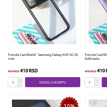
Futrola CamShield - Samsung Galaxy A34 5G 5G
Futrola CamSh
crna
ljubicasta
410
RSD
410
456
RSD
456
RSD
+
+
DODAJ U KORPU
−
−
10%