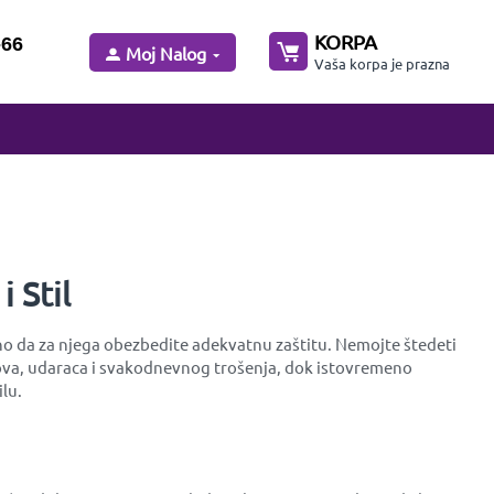
KORPA
-66
Moj Nalog
Vaša korpa je prazna
 Stil
rebno da za njega obezbedite adekvatnu zaštitu. Nemojte štedeti
dova, udaraca i svakodnevnog trošenja, dok istovremeno
lu.