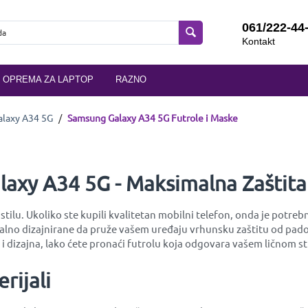
061/222-44
Kontakt
OPREMA ZA LAPTOP
RAZNO
laxy A34 5G
/
Samsung Galaxy A34 5G Futrole i Maske
axy A34 5G - Maksimalna Zaštita i
i stilu. Ukoliko ste kupili kvalitetan mobilni telefon, onda je pot
cijalno dizajnirane da pruže vašem uređaju vrhunsku zaštitu od pa
 dizajna, lako ćete pronaći futrolu koja odgovara vašem ličnom sti
rijali