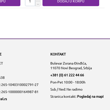
RPU
DODAJ U KORPU
−
E
KONTAKT
ET
Bulevar Zorana Đinđića,
11070 Novi Beograd, Srbija
+381 (0) 61 222 44 66
638
Pon-Pet 10:00 - 18:00h
a: 265-1040310002791-27
Sub / Ned: Ne radimo
a: 265-1000000164987-81
Stranica kontakt:
Pogledaj na mapi
el.rs