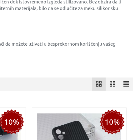
ićen dok istovremeno izgleda stilizovano. Bez obzira da li
litetnih materijala, bilo da se odlučite za meku silikonsku
ači da možete uživati u besprekornom korišćenju vašeg
10%
10%