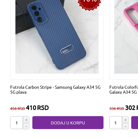
Futrola Carbon Stripe - Samsung Galaxy A34 5G
Futrola Colorf
5G plava
Galaxy A34 5G 
410
RSD
302
456
RSD
336
RSD
+
+
DODAJ U KORPU
−
−