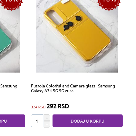
- Samsung
Futrola Colorful and Camera glass - Samsung
Galaxy A34 5G 5G zuta
292
RSD
324
RSD
+
RPU
DODAJ U KORPU
−