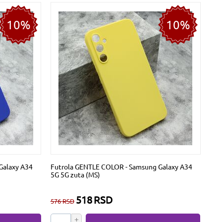
10%
10%
Galaxy A34
Futrola GENTLE COLOR - Samsung Galaxy A34
5G 5G zuta (MS)
518
RSD
576
RSD
+