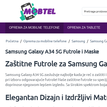
OPREMA ZA MOBILNE TELEFONE
OPREMA ZA TABLETE
Početna
/
Oprema za mobilne telefone
/
Samsung
/
Samsung Ga
Samsung Galaxy A34 5G Futrole i Maske
Zaštitne Futrole za Samsung Gal
Samsung Galaxy A34 5G zaslužuje najbolje kada je reč o zaštiti 
pri izboru odgovarajuće futrole! Naše zaštitne futrole su spe
doprinose njegovom lepšem izgledu. Sa širokim spektrom boja i
Elegantan Dizajn i Izdržljivi Mate