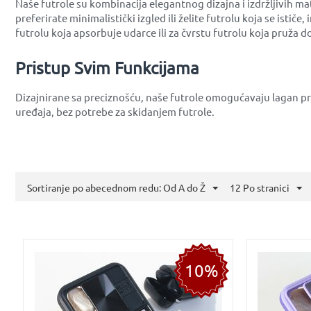
Naše futrole su kombinacija elegantnog dizajna i izdržljivih ma
preferirate minimalistički izgled ili želite futrolu koja se istič
futrolu koja apsorbuje udarce ili za čvrstu futrolu koja pruža do
Pristup Svim Funkcijama
Dizajnirane sa preciznošću, naše futrole omogućavaju lagan p
uređaja, bez potrebe za skidanjem futrole.
Sortiranje po abecednom redu: Od A do Ž
12 Po stranici
10%