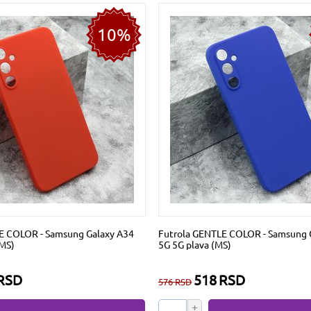
10%
E COLOR - Samsung Galaxy A34
Futrola GENTLE COLOR - Samsung 
(MS)
5G 5G plava (MS)
RSD
518
RSD
576
RSD
+