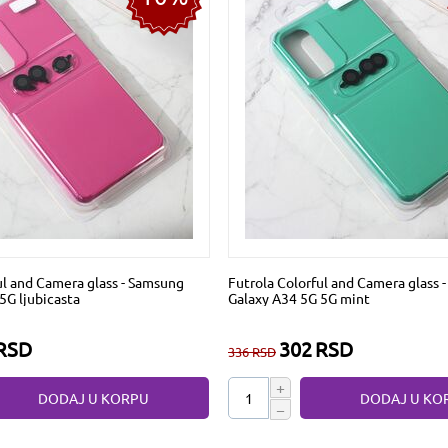
ul and Camera glass - Samsung
Futrola Colorful and Camera glass 
5G ljubicasta
Galaxy A34 5G 5G mint
RSD
302
RSD
336
RSD
+
DODAJ U KORPU
DODAJ U KO
−