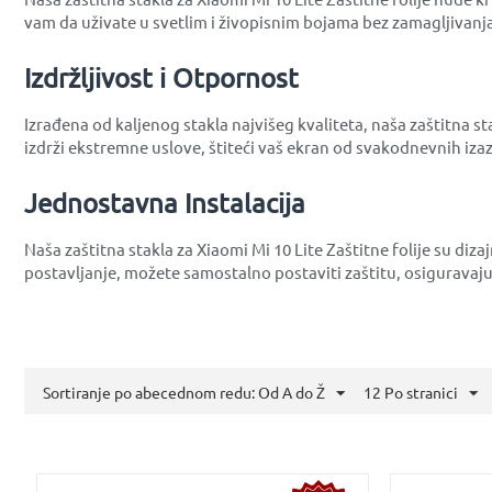
vam da uživate u svetlim i živopisnim bojama bez zamagljivanja i
Izdržljivost i Otpornost
Izrađena od kaljenog stakla najvišeg kvaliteta, naša zaštitna st
izdrži ekstremne uslove, štiteći vaš ekran od svakodnevnih iza
Jednostavna Instalacija
Naša zaštitna stakla za Xiaomi Mi 10 Lite Zaštitne folije su di
postavljanje, možete samostalno postaviti zaštitu, osiguravajuć
Sortiranje po abecednom redu: Od A do Ž
12 Po stranici