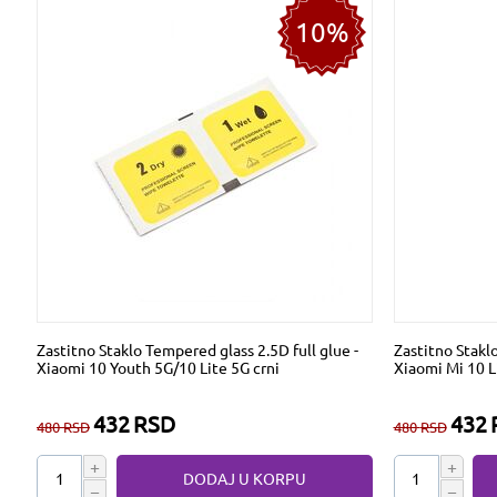
10%
Zastitno Staklo Tempered glass 2.5D full glue -
Zastitno Staklo
Xiaomi 10 Youth 5G/10 Lite 5G crni
Xiaomi Mi 10 Li
432
RSD
432
480
RSD
480
RSD
+
+
DODAJ U KORPU
−
−