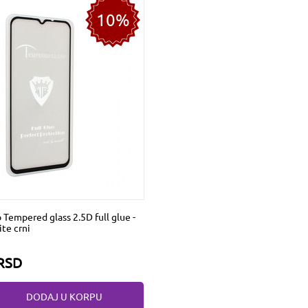
10%
 Tempered glass 2.5D full glue -
te crni
RSD
DODAJ U KORPU