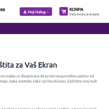
KORPA
-66
Moj Nalog
Vaša korpa je prazna
štita za Vaš Ekran
itna stakla su dizajnirana da pruže neuporedivu zaštitu od
u, kako estetski, tako i pri korišćenju. Zaštitite svoj mali
ira. Savršeno pristaju na ekran vašeg uređaja, omogućavajući