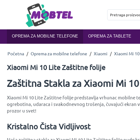
OPREMA ZA MOBILNE TELEFONE
OPREMA ZA TABLETE
Početna
/
Oprema za mobilne telefone
/
Xiaomi
/
Xiaomi Mi 10
Xiaomi Mi 10 Lite Zaštitne folije
Zaštitna Stakla za Xiaomi Mi 10 
Xiaomi Mi 10 Lite Zaštitne folije predstavlja vrhunac mobilne t
ogrebotina, udaraca i svakodnevnog trošenja, čuvajući ekran vaš
prozor u svet!
Kristalno Čista Vidljivost
Naša zaštitna stakla za Xiaomi Mi 10 Lite Zaštitne folije nude 