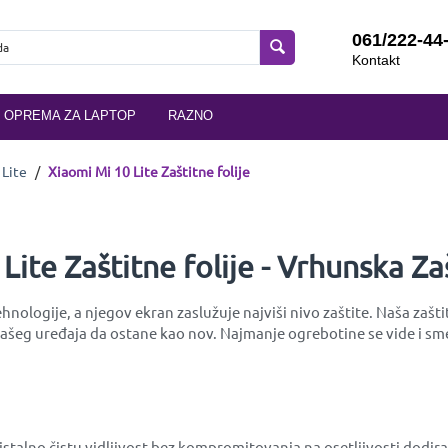
061/222-44
Kontakt
OPREMA ZA LAPTOP
RAZNO
 Lite
/
Xiaomi Mi 10 Lite Zaštitne folije
Lite Zaštitne folije - Vrhunska Za
ehnologije, a njegov ekran zaslužuje najviši nivo zaštite. Naša zašt
eg uređaja da ostane kao nov. Najmanje ogrebotine se vide i smetaj
kristalno čistu vidljivost bez kompromitovanja na osetljivosti dod