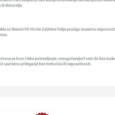
li distorzije.
akla za Xiaomi Mi 10 Lite Zaštitne folije pružaju izuzetnu otpornos
zova.
zajnirana za brzo i lako postavljanje, omogućavajući vam da bez muk
i savršeno prileganje bez mehurića ili nepravilnosti.