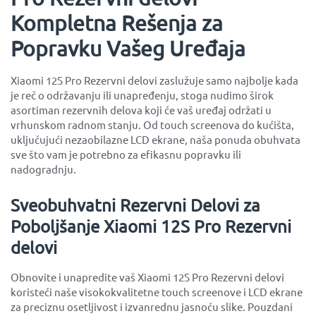
Kompletna Rešenja za
Popravku Vašeg Uređaja
Xiaomi 12S Pro Rezervni delovi zaslužuje samo najbolje kada
je reč o održavanju ili unapređenju, stoga nudimo širok
asortiman rezervnih delova koji će vaš uređaj održati u
vrhunskom radnom stanju. Od touch screenova do kućišta,
uključujući nezaobilazne LCD ekrane, naša ponuda obuhvata
sve što vam je potrebno za efikasnu popravku ili
nadogradnju.
Sveobuhvatni Rezervni Delovi za
Poboljšanje Xiaomi 12S Pro Rezervni
delovi
Obnovite i unapredite vaš Xiaomi 12S Pro Rezervni delovi
koristeći naše visokokvalitetne touch screenove i LCD ekrane
za preciznu osetljivost i izvanrednu jasnoću slike. Pouzdani