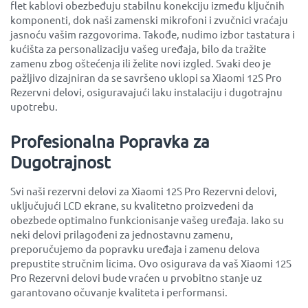
flet kablovi obezbeđuju stabilnu konekciju između ključnih
komponenti, dok naši zamenski mikrofoni i zvučnici vraćaju
jasnoću vašim razgovorima. Takođe, nudimo izbor tastatura i
kućišta za personalizaciju vašeg uređaja, bilo da tražite
zamenu zbog oštećenja ili želite novi izgled. Svaki deo je
pažljivo dizajniran da se savršeno uklopi sa Xiaomi 12S Pro
Rezervni delovi, osiguravajući laku instalaciju i dugotrajnu
upotrebu.
Profesionalna Popravka za
Dugotrajnost
Svi naši rezervni delovi za Xiaomi 12S Pro Rezervni delovi,
uključujući LCD ekrane, su kvalitetno proizvedeni da
obezbede optimalno funkcionisanje vašeg uređaja. Iako su
neki delovi prilagođeni za jednostavnu zamenu,
preporučujemo da popravku uređaja i zamenu delova
prepustite stručnim licima. Ovo osigurava da vaš Xiaomi 12S
Pro Rezervni delovi bude vraćen u prvobitno stanje uz
garantovano očuvanje kvaliteta i performansi.