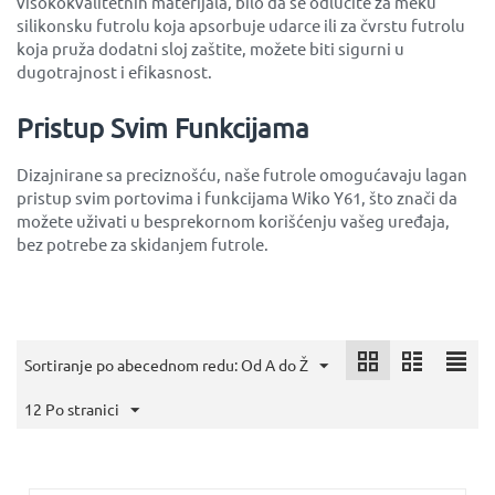
visokokvalitetnih materijala, bilo da se odlučite za meku
silikonsku futrolu koja apsorbuje udarce ili za čvrstu futrolu
koja pruža dodatni sloj zaštite, možete biti sigurni u
dugotrajnost i efikasnost.
Pristup Svim Funkcijama
Dizajnirane sa preciznošću, naše futrole omogućavaju lagan
pristup svim portovima i funkcijama Wiko Y61, što znači da
možete uživati u besprekornom korišćenju vašeg uređaja,
bez potrebe za skidanjem futrole.
Sortiranje po abecednom redu: Od A do Ž
12 Po stranici