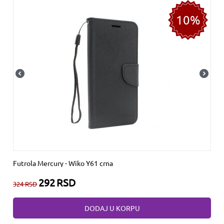
10%
Futrola Mercury - Wiko Y61 crna
292
RSD
324
RSD
DODAJ U KORPU