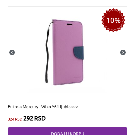
10%
Futrola Mercury - Wiko Y61 ljubicasta
292
RSD
324
RSD
DODAJ U KORPU