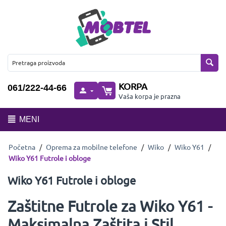
KORPA
061/222-44-66
Vaša korpa je prazna
MENI
Početna
/
Oprema za mobilne telefone
/
Wiko
/
Wiko Y61
/
Wiko Y61 Futrole i obloge
Wiko Y61 Futrole i obloge
Zaštitne Futrole za Wiko Y61 -
Maksimalna Zaštita i Stil