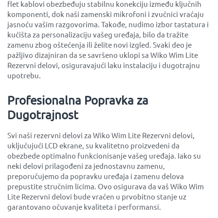
flet kablovi obezbeđuju stabilnu konekciju između ključnih
komponenti, dok naši zamenski mikrofoni i zvučnici vraćaju
jasnoću vašim razgovorima. Takođe, nudimo izbor tastatura i
kućišta za personalizaciju vašeg uređaja, bilo da tražite
zamenu zbog oštećenja ili želite novi izgled. Svaki deo je
pažljivo dizajniran da se savršeno uklopi sa Wiko Wim Lite
Rezervni delovi, osiguravajući laku instalaciju i dugotrajnu
upotrebu.
Profesionalna Popravka za
Dugotrajnost
Svi naši rezervni delovi za Wiko Wim Lite Rezervni delovi,
uključujući LCD ekrane, su kvalitetno proizvedeni da
obezbede optimalno funkcionisanje vašeg uređaja. Iako su
neki delovi prilagođeni za jednostavnu zamenu,
preporučujemo da popravku uređaja i zamenu delova
prepustite stručnim licima. Ovo osigurava da vaš Wiko Wim
Lite Rezervni delovi bude vraćen u prvobitno stanje uz
garantovano očuvanje kvaliteta i performansi.