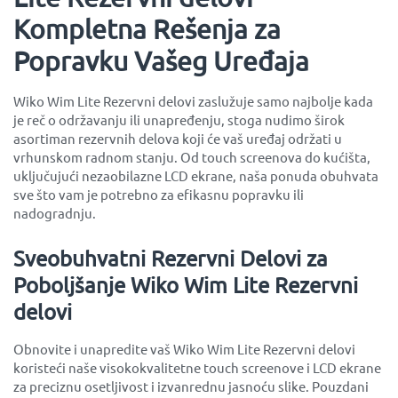
Kompletna Rešenja za
Popravku Vašeg Uređaja
Wiko Wim Lite Rezervni delovi zaslužuje samo najbolje kada
je reč o održavanju ili unapređenju, stoga nudimo širok
asortiman rezervnih delova koji će vaš uređaj održati u
vrhunskom radnom stanju. Od touch screenova do kućišta,
uključujući nezaobilazne LCD ekrane, naša ponuda obuhvata
sve što vam je potrebno za efikasnu popravku ili
nadogradnju.
Sveobuhvatni Rezervni Delovi za
Poboljšanje Wiko Wim Lite Rezervni
delovi
Obnovite i unapredite vaš Wiko Wim Lite Rezervni delovi
koristeći naše visokokvalitetne touch screenove i LCD ekrane
za preciznu osetljivost i izvanrednu jasnoću slike. Pouzdani