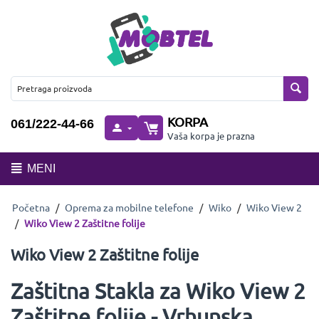
KORPA
061/222-44-66
Vaša korpa je prazna
MENI
Početna
/
Oprema za mobilne telefone
/
Wiko
/
Wiko View 2
/
Wiko View 2 Zaštitne folije
Wiko View 2 Zaštitne folije
Zaštitna Stakla za Wiko View 2
Zaštitne folije - Vrhunska