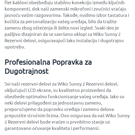
flet kablovi obezbeđuju stabilnu konekciju između ključnih
komponenti, dok naši zamenski mikrofoni i zvučnici vraćaju
jasnoću vašim razgovorima. Takođe, nudimo izbor tastatura i
kućišta za personalizaciju vašeg uređaja, bilo da tražite
zamenu zbog oštećenja ili želite novi izgled. Svaki deo je
pažljivo dizajniran da se savršeno uklopi sa Wiko Sunny 2
Rezervni delovi, osiguravajući laku instalaciju i dugotrajnu
upotrebu.
Profesionalna Popravka za
Dugotrajnost
Svi naši rezervni delovi za Wiko Sunny 2 Rezervni delovi,
uključujući LCD ekrane, su kvalitetno proizvedeni da
obezbede optimalno funkcionisanje vašeg uređaja. Iako su
neki delovi prilagođeni za jednostavnu zamenu,
preporučujemo da popravku uređaja i zamenu delova
prepustite stručnim licima. Ovo osigurava da vaš Wiko Sunny
2 Rezervni delovi bude vraćen u prvobitno stanje uz
garantovano očuvanje kvaliteta i performansi.