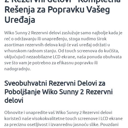
Rešenja za Popravku Vašeg
Uređaja
Wiko Sunny 2 Rezervni delovi zaslužuje samo najbolje kada je
reč o održavanju ili unapređenju, stoga nudimo širok
asortiman rezervnih delova koji će vaš uređaj održati u
vrhunskom radnom stanju. Od touch screenova do kućišta,
uključujući nezaobilazne LCD ekrane, naša ponuda obuhvata
sve što vam je potrebno za efikasnu popravku ili
nadogradnju.
Sveobuhvatni Rezervni Delovi za
Poboljšanje Wiko Sunny 2 Rezervni
delovi
Obnovite i unapredite vaš Wiko Sunny 2 Rezervni delovi
koristeći naše visokokvalitetne touch screenove i LCD ekrane
za preciznu osetljivost i izvanrednu jasnoću slike. Pouzdani