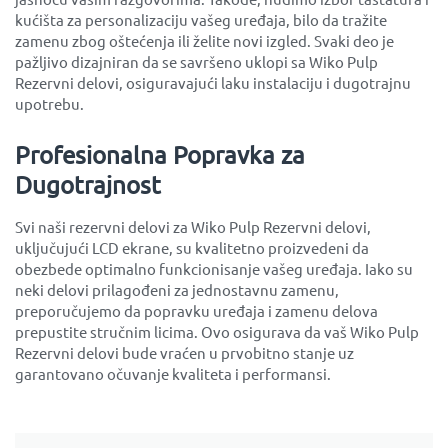
kućišta za personalizaciju vašeg uređaja, bilo da tražite
zamenu zbog oštećenja ili želite novi izgled. Svaki deo je
pažljivo dizajniran da se savršeno uklopi sa Wiko Pulp
Rezervni delovi, osiguravajući laku instalaciju i dugotrajnu
upotrebu.
Profesionalna Popravka za
Dugotrajnost
Svi naši rezervni delovi za Wiko Pulp Rezervni delovi,
uključujući LCD ekrane, su kvalitetno proizvedeni da
obezbede optimalno funkcionisanje vašeg uređaja. Iako su
neki delovi prilagođeni za jednostavnu zamenu,
preporučujemo da popravku uređaja i zamenu delova
prepustite stručnim licima. Ovo osigurava da vaš Wiko Pulp
Rezervni delovi bude vraćen u prvobitno stanje uz
garantovano očuvanje kvaliteta i performansi.