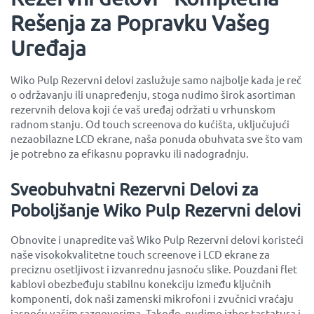
Rešenja za Popravku Vašeg
Uređaja
Wiko Pulp Rezervni delovi zaslužuje samo najbolje kada je reč
o održavanju ili unapređenju, stoga nudimo širok asortiman
rezervnih delova koji će vaš uređaj održati u vrhunskom
radnom stanju. Od touch screenova do kućišta, uključujući
nezaobilazne LCD ekrane, naša ponuda obuhvata sve što vam
je potrebno za efikasnu popravku ili nadogradnju.
Sveobuhvatni Rezervni Delovi za
Poboljšanje Wiko Pulp Rezervni delovi
Obnovite i unapredite vaš Wiko Pulp Rezervni delovi koristeći
naše visokokvalitetne touch screenove i LCD ekrane za
preciznu osetljivost i izvanrednu jasnoću slike. Pouzdani flet
kablovi obezbeđuju stabilnu konekciju između ključnih
komponenti, dok naši zamenski mikrofoni i zvučnici vraćaju
jasnoću vašim razgovorima. Takođe, nudimo izbor tastatura i