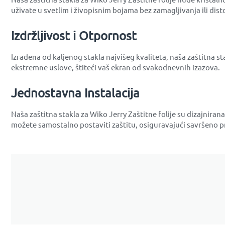
uživate u svetlim i živopisnim bojama bez zamagljivanja ili disto
Izdržljivost i Otpornost
Izrađena od kaljenog stakla najvišeg kvaliteta, naša zaštitna st
ekstremne uslove, štiteći vaš ekran od svakodnevnih izazova.
Jednostavna Instalacija
Naša zaštitna stakla za Wiko Jerry Zaštitne folije su dizajnira
možete samostalno postaviti zaštitu, osiguravajući savršeno pr