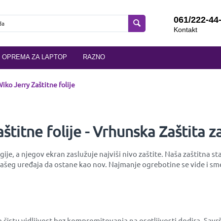
061/222-44
Kontakt
OPREMA ZA LAPTOP
RAZNO
iko Jerry Zaštitne folije
štitne folije - Vrhunska Zaštita z
ije, a njegov ekran zaslužuje najviši nivo zaštite. Naša zaštitna s
eg uređaja da ostane kao nov. Najmanje ogrebotine se vide i smetaj
lno čistu vidljivost bez kompromitovanja na osetljivosti dodira. S