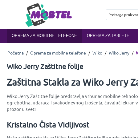
OPREMA ZA MOBILNE TELEFONE
OPREMA ZA TABLETE
Početna
/
Oprema za mobilne telefone
/
Wiko
/
Wiko Jerry
/
W
Wiko Jerry Zaštitne folije
Zaštitna Stakla za Wiko Jerry Za
Wiko Jerry Zaštitne folije predstavlja vrhunac mobilne tehnolog
ogrebotina, udaraca i svakodnevnog trošenja, čuvajući ekran vaš
prozor u svet!
Kristalno Čista Vidljivost
Naša zaštitna stakla za Wiko Jerry Zaštitne folije nude krista