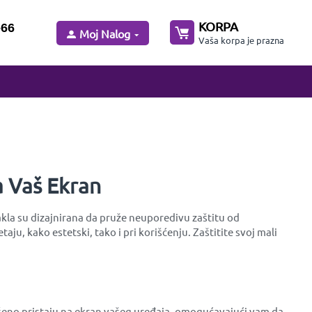
KORPA
-66
Moj Nalog
Vaša korpa je prazna
a Vaš Ekran
takla su dizajnirana da pruže neuporedivu zaštitu od
u, kako estetski, tako i pri korišćenju. Zaštitite svoj mali
avršeno pristaju na ekran vašeg uređaja, omogućavajući vam da