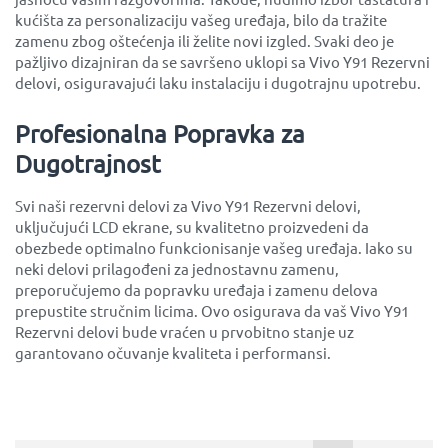
kućišta za personalizaciju vašeg uređaja, bilo da tražite
zamenu zbog oštećenja ili želite novi izgled. Svaki deo je
pažljivo dizajniran da se savršeno uklopi sa Vivo Y91 Rezervni
delovi, osiguravajući laku instalaciju i dugotrajnu upotrebu.
Profesionalna Popravka za
Dugotrajnost
Svi naši rezervni delovi za Vivo Y91 Rezervni delovi,
uključujući LCD ekrane, su kvalitetno proizvedeni da
obezbede optimalno funkcionisanje vašeg uređaja. Iako su
neki delovi prilagođeni za jednostavnu zamenu,
preporučujemo da popravku uređaja i zamenu delova
prepustite stručnim licima. Ovo osigurava da vaš Vivo Y91
Rezervni delovi bude vraćen u prvobitno stanje uz
garantovano očuvanje kvaliteta i performansi.