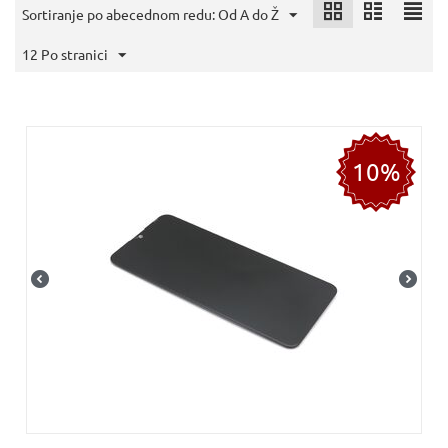
Sortiranje po abecednom redu: Od A do Ž
12 Po stranici
10%