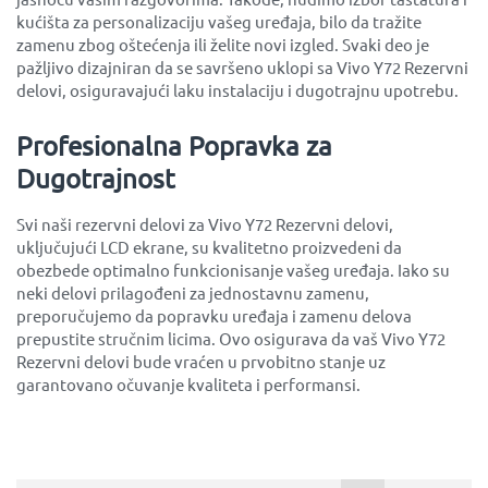
kućišta za personalizaciju vašeg uređaja, bilo da tražite
zamenu zbog oštećenja ili želite novi izgled. Svaki deo je
pažljivo dizajniran da se savršeno uklopi sa Vivo Y72 Rezervni
delovi, osiguravajući laku instalaciju i dugotrajnu upotrebu.
Profesionalna Popravka za
Dugotrajnost
Svi naši rezervni delovi za Vivo Y72 Rezervni delovi,
uključujući LCD ekrane, su kvalitetno proizvedeni da
obezbede optimalno funkcionisanje vašeg uređaja. Iako su
neki delovi prilagođeni za jednostavnu zamenu,
preporučujemo da popravku uređaja i zamenu delova
prepustite stručnim licima. Ovo osigurava da vaš Vivo Y72
Rezervni delovi bude vraćen u prvobitno stanje uz
garantovano očuvanje kvaliteta i performansi.