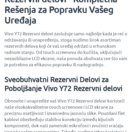
Rešenja za Popravku Vašeg
Uređaja
Vivo Y72 Rezervni delovi zaslužuje samo najbolje kada je reč o
održavanju ili unapređenju, stoga nudimo širok asortiman
rezervnih delova koji će vaš uređaj održati u vrhunskom
radnom stanju. Od touch screenova do kućišta, uključujući
nezaobilazne LCD ekrane, naša ponuda obuhvata sve što vam
je potrebno za efikasnu popravku ili nadogradnju.
Sveobuhvatni Rezervni Delovi za
Poboljšanje Vivo Y72 Rezervni delovi
Obnovite i unapredite vaš Vivo Y72 Rezervni delovi koristeći
naše visokokvalitetne touch screenove i LCD ekrane za
preciznu osetljivost i izvanrednu jasnoću slike. Pouzdani flet
kablovi obezbeđuju stabilnu konekciju između ključnih
komponenti, dok naši zamenski mikrofoni i zvučnici vraćaju
jasnoću vašim razgovorima. Takođe, nudimo izbor tastatura i