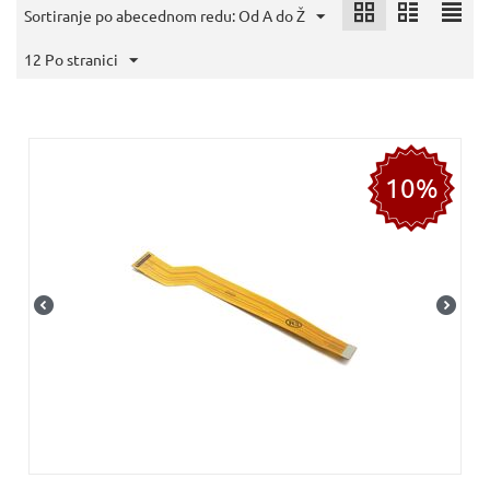
Sortiranje po abecednom redu: Od A do Ž
12 Po stranici
10%