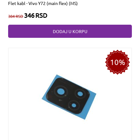
Flet kabl - Vivo Y72 (main flex) (MS)
346
RSD
384
RSD
DODAJ U KORPU
10%