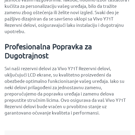
kućišta za personalizaciju vašeg uređaja, bilo da tražite
zamenu zbog oštećenja ili želite novi izgled. Svaki deo je
pažljivo dizajniran da se savršeno uklopi sa Vivo Y71T
Rezervni delovi, osiguravajući laku instalaciju i dugotrajnu
upotrebu.
Profesionalna Popravka za
Dugotrajnost
Svi naši rezervni delovi za Vivo Y71T Rezervni delovi,
uključujući LCD ekrane, su kvalitetno proizvedeni da
obezbede optimalno funkcionisanje vašeg uređaja. Iako su
neki delovi prilagođeni za jednostavnu zamenu,
preporučujemo da popravku uređaja i zamenu delova
prepustite stručnim licima. Ovo osigurava da vaš Vivo Y71T
Rezervni delovi bude vraćen u prvobitno stanje uz
garantovano očuvanje kvaliteta i performansi.