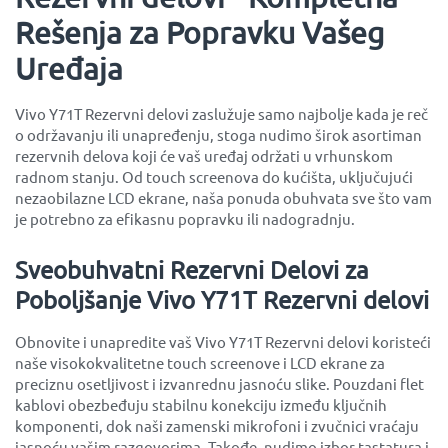
Rešenja za Popravku Vašeg
Uređaja
Vivo Y71T Rezervni delovi zaslužuje samo najbolje kada je reč
o održavanju ili unapređenju, stoga nudimo širok asortiman
rezervnih delova koji će vaš uređaj održati u vrhunskom
radnom stanju. Od touch screenova do kućišta, uključujući
nezaobilazne LCD ekrane, naša ponuda obuhvata sve što vam
je potrebno za efikasnu popravku ili nadogradnju.
Sveobuhvatni Rezervni Delovi za
Poboljšanje Vivo Y71T Rezervni delovi
Obnovite i unapredite vaš Vivo Y71T Rezervni delovi koristeći
naše visokokvalitetne touch screenove i LCD ekrane za
preciznu osetljivost i izvanrednu jasnoću slike. Pouzdani flet
kablovi obezbeđuju stabilnu konekciju između ključnih
komponenti, dok naši zamenski mikrofoni i zvučnici vraćaju
jasnoću vašim razgovorima. Takođe, nudimo izbor tastatura i