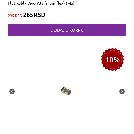
Flet kabl - Vivo Y35 (main flex) (MS)
265
RSD
295
RSD
DODAJ U KORPU
10%