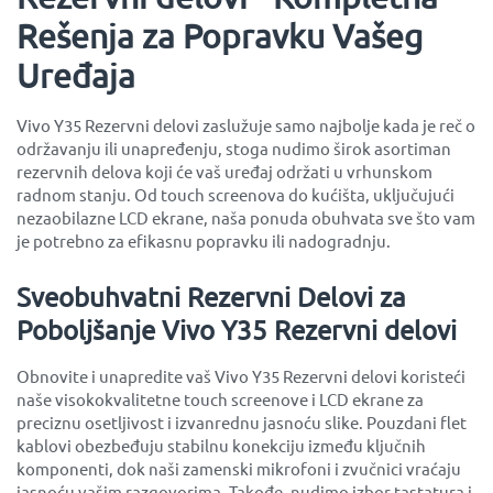
Rešenja za Popravku Vašeg
Uređaja
Vivo Y35 Rezervni delovi zaslužuje samo najbolje kada je reč o
održavanju ili unapređenju, stoga nudimo širok asortiman
rezervnih delova koji će vaš uređaj održati u vrhunskom
radnom stanju. Od touch screenova do kućišta, uključujući
nezaobilazne LCD ekrane, naša ponuda obuhvata sve što vam
je potrebno za efikasnu popravku ili nadogradnju.
Sveobuhvatni Rezervni Delovi za
Poboljšanje Vivo Y35 Rezervni delovi
Obnovite i unapredite vaš Vivo Y35 Rezervni delovi koristeći
naše visokokvalitetne touch screenove i LCD ekrane za
preciznu osetljivost i izvanrednu jasnoću slike. Pouzdani flet
kablovi obezbeđuju stabilnu konekciju između ključnih
komponenti, dok naši zamenski mikrofoni i zvučnici vraćaju
jasnoću vašim razgovorima. Takođe, nudimo izbor tastatura i