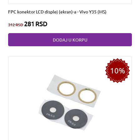
FPC konektor LCD displej (ekran)-a - Vivo Y35 (MS)
281
RSD
312
RSD
DODAJ U KORPU
10%