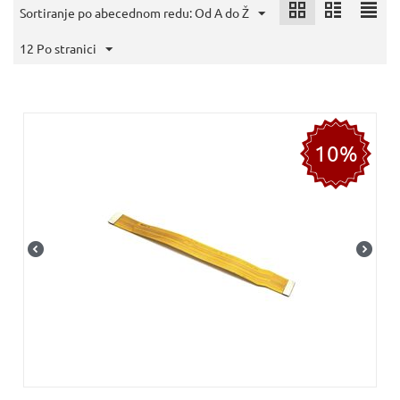
Sortiranje po abecednom redu: Od A do Ž
12 Po stranici
10%