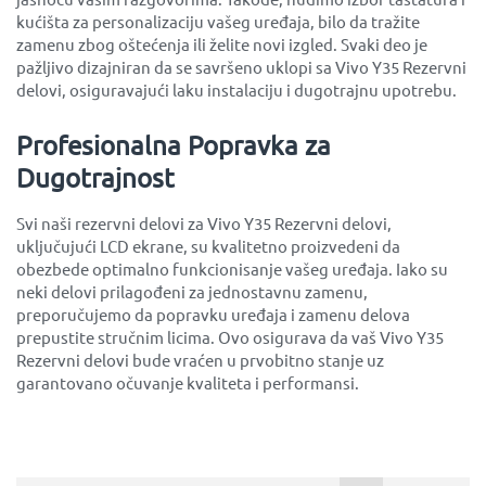
kućišta za personalizaciju vašeg uređaja, bilo da tražite
zamenu zbog oštećenja ili želite novi izgled. Svaki deo je
pažljivo dizajniran da se savršeno uklopi sa Vivo Y35 Rezervni
delovi, osiguravajući laku instalaciju i dugotrajnu upotrebu.
Profesionalna Popravka za
Dugotrajnost
Svi naši rezervni delovi za Vivo Y35 Rezervni delovi,
uključujući LCD ekrane, su kvalitetno proizvedeni da
obezbede optimalno funkcionisanje vašeg uređaja. Iako su
neki delovi prilagođeni za jednostavnu zamenu,
preporučujemo da popravku uređaja i zamenu delova
prepustite stručnim licima. Ovo osigurava da vaš Vivo Y35
Rezervni delovi bude vraćen u prvobitno stanje uz
garantovano očuvanje kvaliteta i performansi.