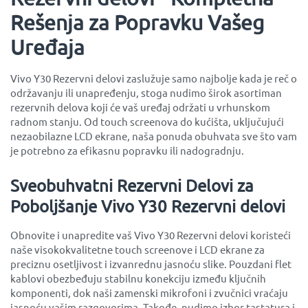
Rešenja za Popravku Vašeg
Uređaja
Vivo Y30 Rezervni delovi zaslužuje samo najbolje kada je reč o
održavanju ili unapređenju, stoga nudimo širok asortiman
rezervnih delova koji će vaš uređaj održati u vrhunskom
radnom stanju. Od touch screenova do kućišta, uključujući
nezaobilazne LCD ekrane, naša ponuda obuhvata sve što vam
je potrebno za efikasnu popravku ili nadogradnju.
Sveobuhvatni Rezervni Delovi za
Poboljšanje Vivo Y30 Rezervni delovi
Obnovite i unapredite vaš Vivo Y30 Rezervni delovi koristeći
naše visokokvalitetne touch screenove i LCD ekrane za
preciznu osetljivost i izvanrednu jasnoću slike. Pouzdani flet
kablovi obezbeđuju stabilnu konekciju između ključnih
komponenti, dok naši zamenski mikrofoni i zvučnici vraćaju
jasnoću vašim razgovorima. Takođe, nudimo izbor tastatura i