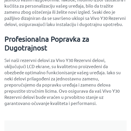
kućišta za personalizaciju vašeg uređaja, bilo da tražite
zamenu zbog oštećenja ili želite novi izgled. Svaki deo je
pažljivo dizajniran da se savršeno uklopi sa Vivo Y30 Rezervni
delovi, osiguravajući laku instalaciju i dugotrajnu upotrebu.
Profesionalna Popravka za
Dugotrajnost
Svi naši rezervni delovi za Vivo Y30 Rezervni delovi,
uključujući LCD ekrane, su kvalitetno proizvedeni da
obezbede optimalno funkcionisanje vašeg uređaja. Iako su
neki delovi prilagođeni za jednostavnu zamenu,
preporučujemo da popravku uređaja i zamenu delova
prepustite stručnim licima. Ovo osigurava da vaš Vivo Y30
Rezervni delovi bude vraćen u prvobitno stanje uz
garantovano očuvanje kvaliteta i performansi.