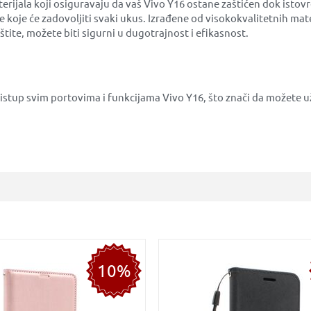
erijala koji osiguravaju da vaš Vivo Y16 ostane zaštićen dok istovr
ije koje će zadovoljiti svaki ukus. Izrađene od visokokvalitetnih mat
štite, možete biti sigurni u dugotrajnost i efikasnost.
istup svim portovima i funkcijama Vivo Y16, što znači da možete 
10%