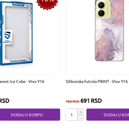
arent Ice Cube - Vivo Y16
Silikonska futrola PRINT - Vivo Y16
RSD
691
RSD
768
RSD
+
DODAJ U KORPU
DODAJ U KO
−