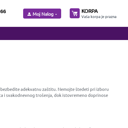
KORPA
-66
Moj Nalog
Vaša korpa je prazna
a obezbedite adekvatnu zaštitu. Nemojte štedeti pri izboru
raca i svakodnevnog trošenja, dok istovremeno doprinose