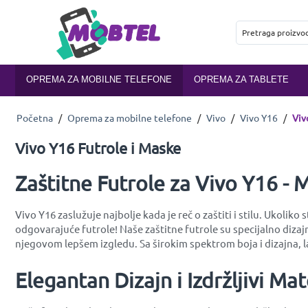
OPREMA ZA MOBILNE TELEFONE
OPREMA ZA TABLETE
Početna
/
Oprema za mobilne telefone
/
Vivo
/
Vivo Y16
/
Viv
Vivo Y16 Futrole i Maske
Zaštitne Futrole za Vivo Y16 - M
Vivo Y16 zaslužuje najbolje kada je reč o zaštiti i stilu. Ukoli
odgovarajuće futrole! Naše zaštitne futrole su specijalno di
njegovom lepšem izgledu. Sa širokim spektrom boja i dizajna, l
Elegantan Dizajn i Izdržljivi Mate