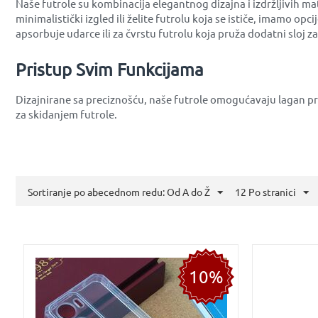
Naše futrole su kombinacija elegantnog dizajna i izdržljivih mat
minimalistički izgled ili želite futrolu koja se ističe, imamo opc
apsorbuje udarce ili za čvrstu futrolu koja pruža dodatni sloj za
Pristup Svim Funkcijama
Dizajnirane sa preciznošću, naše futrole omogućavaju lagan pr
za skidanjem futrole.
Sortiranje po abecednom redu: Od A do Ž
12 Po stranici
10%