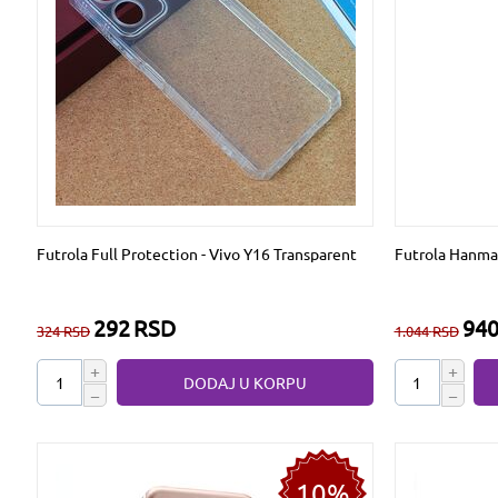
Futrola Full Protection - Vivo Y16 Transparent
Futrola Hanma
292
RSD
94
324
RSD
1.044
RSD
+
+
DODAJ U KORPU
−
−
10%