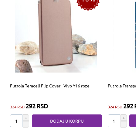
Futrola Teracell Flip Cover - Vivo Y16 roze
Futrola Transp
292
RSD
292
324
RSD
324
RSD
+
+
DODAJ U KORPU
−
−