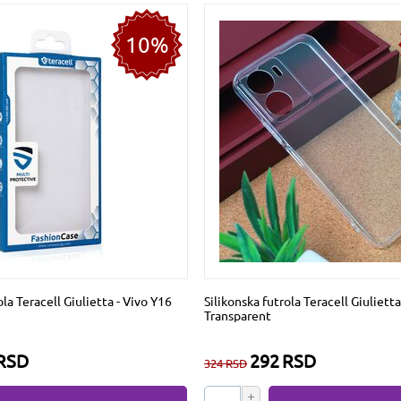
10%
ola Teracell Giulietta - Vivo Y16
Silikonska futrola Teracell Giulietta
Transparent
RSD
292
RSD
324
RSD
+