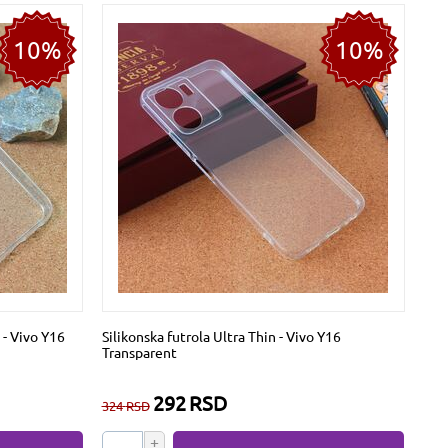
10%
10%
 - Vivo Y16
Silikonska futrola Ultra Thin - Vivo Y16
Transparent
292
RSD
324
RSD
+