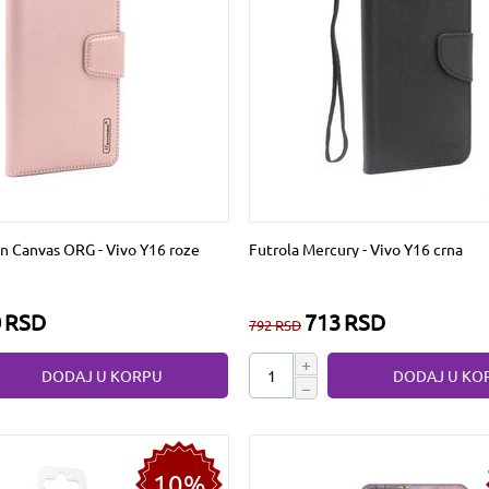
n Canvas ORG - Vivo Y16 roze
Futrola Mercury - Vivo Y16 crna
0
RSD
713
RSD
792
RSD
+
DODAJ U KORPU
DODAJ U KO
−
10%