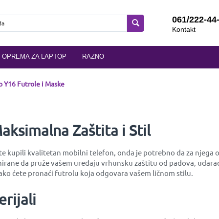
061/222-44
Kontakt
OPREMA ZA LAPTOP
RAZNO
o Y16 Futrole i Maske
aksimalna Zaštita i Stil
ko ste kupili kvalitetan mobilni telefon, onda je potrebno da za njeg
zajnirane da pruže vašem uređaju vrhunsku zaštitu od padova, uda
ako ćete pronaći futrolu koja odgovara vašem ličnom stilu.
rijali