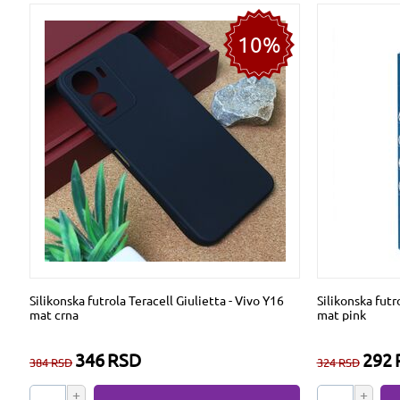
10%
Silikonska futrola Teracell Giulietta - Vivo Y16
Silikonska futr
mat crna
mat pink
346
RSD
292
384
RSD
324
RSD
+
+