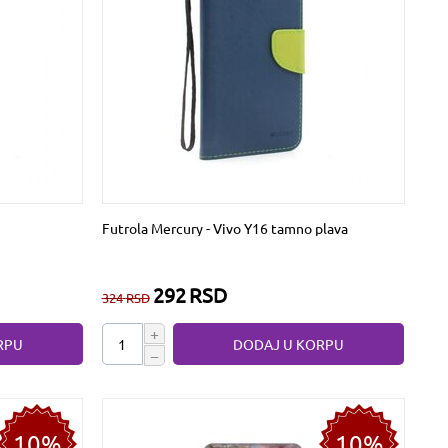
Futrola Mercury - Vivo Y16 tamno plava
292
RSD
324
RSD
+
RPU
DODAJ U KORPU
−
10%
10%