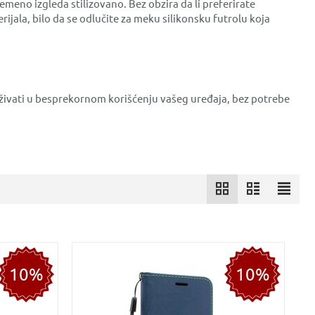
emeno izgleda stilizovano. Bez obzira da li preferirate
erijala, bilo da se odlučite za meku silikonsku futrolu koja
uživati u besprekornom korišćenju vašeg uređaja, bez potrebe
10%
10%