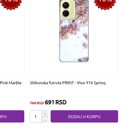
 Pink Marble
Silikonska futrola PRINT - Vivo Y16 Spring
691
RSD
768
RSD
+
RPU
DODAJ U KORPU
−