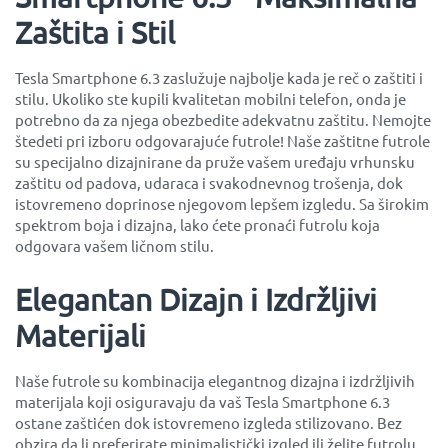
Zaštita i Stil
Tesla Smartphone 6.3 zaslužuje najbolje kada je reč o zaštiti i
stilu. Ukoliko ste kupili kvalitetan mobilni telefon, onda je
potrebno da za njega obezbedite adekvatnu zaštitu. Nemojte
štedeti pri izboru odgovarajuće futrole! Naše zaštitne futrole
su specijalno dizajnirane da pruže vašem uređaju vrhunsku
zaštitu od padova, udaraca i svakodnevnog trošenja, dok
istovremeno doprinose njegovom lepšem izgledu. Sa širokim
spektrom boja i dizajna, lako ćete pronaći futrolu koja
odgovara vašem ličnom stilu.
Elegantan Dizajn i Izdržljivi
Materijali
Naše futrole su kombinacija elegantnog dizajna i izdržljivih
materijala koji osiguravaju da vaš Tesla Smartphone 6.3
ostane zaštićen dok istovremeno izgleda stilizovano. Bez
obzira da li preferirate minimalistički izgled ili želite futrolu