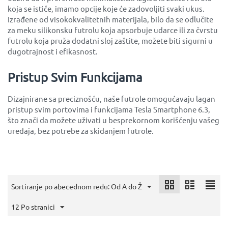
koja se ističe, imamo opcije koje će zadovoljiti svaki ukus.
Izrađene od visokokvalitetnih materijala, bilo da se odlučite
za meku silikonsku futrolu koja apsorbuje udarce ili za čvrstu
futrolu koja pruža dodatni sloj zaštite, možete biti sigurni u
dugotrajnost i efikasnost.
Pristup Svim Funkcijama
Dizajnirane sa preciznošću, naše futrole omogućavaju lagan
pristup svim portovima i funkcijama Tesla Smartphone 6.3,
što znači da možete uživati u besprekornom korišćenju vašeg
uređaja, bez potrebe za skidanjem futrole.
Sortiranje po abecednom redu: Od A do Ž
12 Po stranici