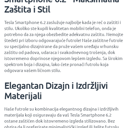
Zaštita i Stil
Tesla Smartphone 6.2 zaslužuje najbolje kada je reč o zaštiti i
stilu. Ukoliko ste kupili kvalitetan mobilni telefon, onda je
potrebno da za njega obezbedite adekvatnu zaštitu. Nemojte
štedeti pri izboru odgovarajuće futrole! Naše zaštitne futrole
su specijalno dizajnirane da pruže vašem uređaju vrhunsku
zaštitu od padova, udaraca i svakodnevnog trošenja, dok
istovremeno doprinose njegovom lepšem izgledu. Sa širokim
spektrom boja i dizajna, lako ćete pronaći futrolu koja
odgovara vašem ličnom stilu.
Elegantan Dizajn i Izdržljivi
Materijali
Naše futrole su kombinacija elegantnog dizajna i izdržljivih
materijala koji osiguravaju da vaš Tesla Smartphone 6.2
ostane zaštićen dok istovremeno izgleda stilizovano. Bez
obzira da li preferirate minimalistički izgled ili želite futrolu