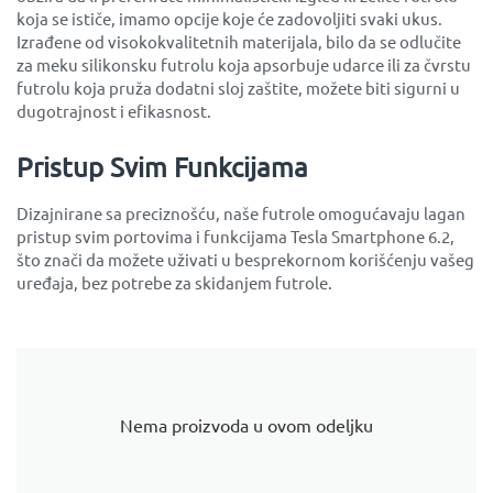
koja se ističe, imamo opcije koje će zadovoljiti svaki ukus.
Izrađene od visokokvalitetnih materijala, bilo da se odlučite
za meku silikonsku futrolu koja apsorbuje udarce ili za čvrstu
futrolu koja pruža dodatni sloj zaštite, možete biti sigurni u
dugotrajnost i efikasnost.
Pristup Svim Funkcijama
Dizajnirane sa preciznošću, naše futrole omogućavaju lagan
pristup svim portovima i funkcijama Tesla Smartphone 6.2,
što znači da možete uživati u besprekornom korišćenju vašeg
uređaja, bez potrebe za skidanjem futrole.
Nema proizvoda u ovom odeljku