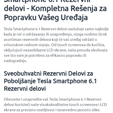
delovi - Kompletna Rešenja za
Popravku Vašeg Uređaja
Tesla Smartphone 6.1 Rezervni delovi zaslužuje samo najbolje
kada je reč o održavanju ili unapređenju, stoga nudimo širok
asortiman rezervnih delova koji će vaš uređaj održati u
vrhunskom radnom stanju. Od touch screenova do kućišta,
uključujući nezaobilazne LCD ekrane, naša ponuda obuhvata
sve što vam je potrebno za efikasnu popravku ili
nadogradnju.
Sveobuhvatni Rezervni Delovi za
Poboljšanje Tesla Smartphone 6.1
Rezervni delovi
Obnovite i unapredite vaš Tesla Smartphone 6.1 Rezervni
delovi koristeći naše visokokvalitetne touch screenove i LCD
ekrane za preciznu osetljivost i izvanrednu jasnoću slike.