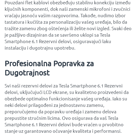
Pouzdani flet kablovi obezbeđuju stabilnu konekciju između
ključnih komponenti, dok naši zamenski mikrofoni i zvučnici
vraćaju jasnoću vašim razgovorima. Takođe, nudimo izbor
tastatura i kućišta za personalizaciju vašeg uređaja, bilo da
tražite zamenu zbog oštećenja ili želite novi izgled. Svaki deo
je pažljivo dizajniran da se savršeno uklopi sa Tesla
Smartphone 6.1 Rezervni delovi, osiguravajući laku
instalaciju i dugotrajnu upotrebu.
Profesionalna Popravka za
Dugotrajnost
Svi naši rezervni delovi za Tesla Smartphone 6.1 Rezervni
delovi, uključujući LCD ekrane, su kvalitetno proizvedeni da
obezbede optimalno funkcionisanje vašeg uređaja. Iako su
neki delovi prilagođeni za jednostavnu zamenu,
preporučujemo da popravku uređaja i zamenu delova
prepustite stručnim licima. Ovo osigurava da vaš Tesla
Smartphone 6.1 Rezervni delovi bude vraćen u prvobitno
stanje uz garantovano očuvanje kvaliteta i performansi.