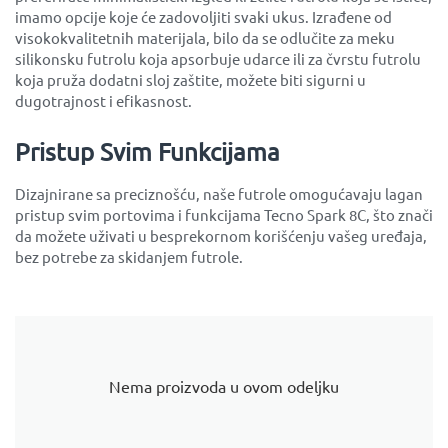
imamo opcije koje će zadovoljiti svaki ukus. Izrađene od
visokokvalitetnih materijala, bilo da se odlučite za meku
silikonsku futrolu koja apsorbuje udarce ili za čvrstu futrolu
koja pruža dodatni sloj zaštite, možete biti sigurni u
dugotrajnost i efikasnost.
Pristup Svim Funkcijama
Dizajnirane sa preciznošću, naše futrole omogućavaju lagan
pristup svim portovima i funkcijama Tecno Spark 8C, što znači
da možete uživati u besprekornom korišćenju vašeg uređaja,
bez potrebe za skidanjem futrole.
Nema proizvoda u ovom odeljku