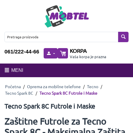
KORPA
061/222-44-66
Vaša korpa je prazna
MENI
Početna
/
Oprema za mobilne telefone
/
Tecno
/
Tecno Spark 8C
/
Tecno Spark 8C Futrole i Maske
Tecno Spark 8C Futrole i Maske
Zaštitne Futrole za Tecno
Spark 8C - Maksimalna Zaštita