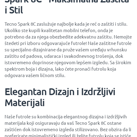
i Stil
Tecno Spark 8C zaslužuje najbolje kada je reč o zaštiti i stilu.
Ukoliko ste kupili kvalitetan mobilni telefon, onda je
potrebno da za njega obezbedite adekvatnu zaštitu. Nemojte
štedeti pri izboru odgovarajuće futrole! Naše zaštitne futrole
su specijalno dizajnirane da pruže vašem uređaju vrhunsku
zaštitu od padova, udaraca i svakodnevnog trošenja, dok
istovremeno doprinose njegovom lepšem izgledu. Sa širokim
spektrom boja i dizajna, lako ćete pronaći futrolu koja
odgovara vašem ličnom stilu.
Elegantan Dizajn i Izdržljivi
Materijali
Naše futrole su kombinacija elegantnog dizajna i izdržljivih
materijala koji osiguravaju da vaš Tecno Spark 8C ostane
zaštićen dok istovremeno izgleda stilizovano. Bez obzira da li
preferirate minimalistički izgled ili želite futrolu koja se ističe,