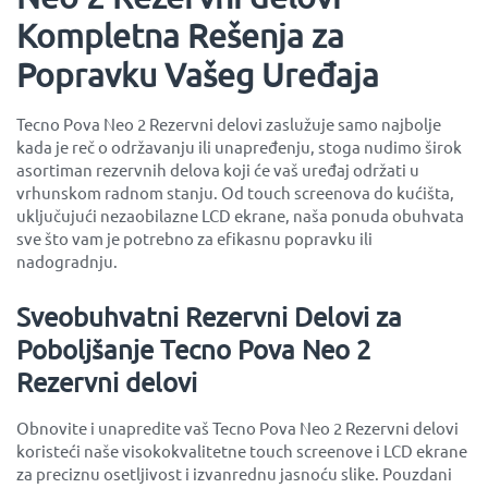
Kompletna Rešenja za
Popravku Vašeg Uređaja
Tecno Pova Neo 2 Rezervni delovi zaslužuje samo najbolje
kada je reč o održavanju ili unapređenju, stoga nudimo širok
asortiman rezervnih delova koji će vaš uređaj održati u
vrhunskom radnom stanju. Od touch screenova do kućišta,
uključujući nezaobilazne LCD ekrane, naša ponuda obuhvata
sve što vam je potrebno za efikasnu popravku ili
nadogradnju.
Sveobuhvatni Rezervni Delovi za
Poboljšanje Tecno Pova Neo 2
Rezervni delovi
Obnovite i unapredite vaš Tecno Pova Neo 2 Rezervni delovi
koristeći naše visokokvalitetne touch screenove i LCD ekrane
za preciznu osetljivost i izvanrednu jasnoću slike. Pouzdani