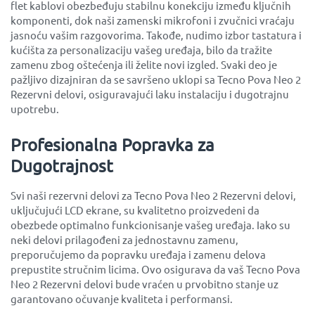
flet kablovi obezbeđuju stabilnu konekciju između ključnih
komponenti, dok naši zamenski mikrofoni i zvučnici vraćaju
jasnoću vašim razgovorima. Takođe, nudimo izbor tastatura i
kućišta za personalizaciju vašeg uređaja, bilo da tražite
zamenu zbog oštećenja ili želite novi izgled. Svaki deo je
pažljivo dizajniran da se savršeno uklopi sa Tecno Pova Neo 2
Rezervni delovi, osiguravajući laku instalaciju i dugotrajnu
upotrebu.
Profesionalna Popravka za
Dugotrajnost
Svi naši rezervni delovi za Tecno Pova Neo 2 Rezervni delovi,
uključujući LCD ekrane, su kvalitetno proizvedeni da
obezbede optimalno funkcionisanje vašeg uređaja. Iako su
neki delovi prilagođeni za jednostavnu zamenu,
preporučujemo da popravku uređaja i zamenu delova
prepustite stručnim licima. Ovo osigurava da vaš Tecno Pova
Neo 2 Rezervni delovi bude vraćen u prvobitno stanje uz
garantovano očuvanje kvaliteta i performansi.