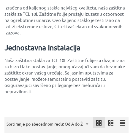
Izrađena od kaljenog stakla najvišeg kvaliteta, naša zaštitna
stakla za TCL 10L Zaštitne folije pružaju izuzetnu otpornost
na ogrebotine i udarce. Ovo kaljeno staklo je testirano da
izdrži ekstremne uslove, štiteći vaš ekran od svakodnevnih
izazova.
Jednostavna Instalacija
Naša zaštitna stakla za TCL 10L Zaštitne folije su dizajnirana
za brzo i lako postavljanje, omogućavajući vam da bez muke
zaštitite ekran vašeg uređaja. Sa jasnim uputstvima za
postavljanje, možete samostalno postaviti zaštitu,
osiguravajući savršeno prileganje bez mehurića ili
nepravilnosti.
Sortiranje po abecednom redu: Od A do Ž