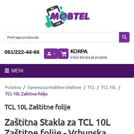
KORPA
061/222-44-66
Vaša korpa je prazna
MENI
Početna
/
Oprema za mobilne telefone
/
TCL
/
TCL 10L
/
TCL 10L Zaštitne folije
TCL 10L Zaštitne folije
Zaštitna Stakla za TCL 10L
Zaštitne folije - Vrhunska