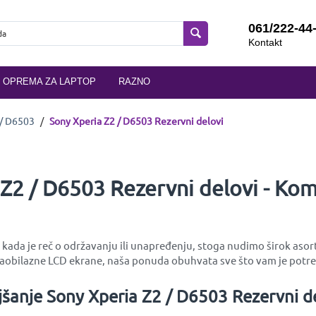
061/222-44
Kontakt
OPREMA ZA LAPTOP
RAZNO
 / D6503
/
Sony Xperia Z2 / D6503 Rezervni delovi
 Z2 / D6503 Rezervni delovi - Ko
 kada je reč o održavanju ili unapređenju, stoga nudimo širok aso
zaobilazne LCD ekrane, naša ponuda obuhvata sve što vam je potre
jšanje Sony Xperia Z2 / D6503 Rezervni d