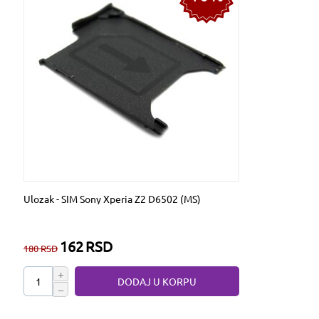
Ulozak - SIM Sony Xperia Z2 D6502 (MS)
162
RSD
180
RSD
+
DODAJ U KORPU
−