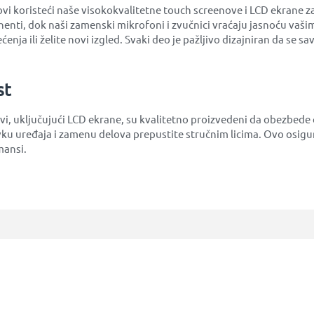
i koristeći naše visokokvalitetne touch screenove i LCD ekrane za 
nti, dok naši zamenski mikrofoni i zvučnici vraćaju jasnoću vašim
enja ili želite novi izgled. Svaki deo je pažljivo dizajniran da se s
st
ovi, uključujući LCD ekrane, su kvalitetno proizvedeni da obezbede
 uređaja i zamenu delova prepustite stručnim licima. Ovo osigur
mansi.