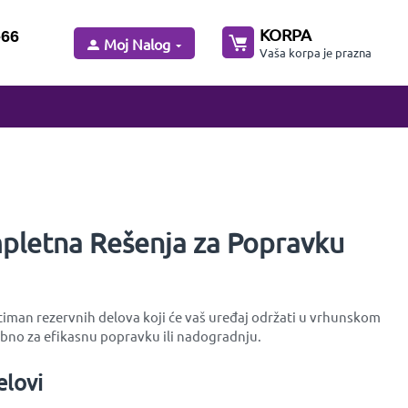
KORPA
-66
Moj Nalog
Vaša korpa je prazna
mpletna Rešenja za Popravku
rtiman rezervnih delova koji će vaš uređaj održati u vrhunskom
bno za efikasnu popravku ili nadogradnju.
elovi