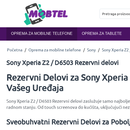
OPREMA ZA MOBILNE TELEFONE
OPREMA ZA TABLETE
Početna
/
Oprema za mobilne telefone
/
Sony
/
Sony Xperia Z2
Sony Xperia Z2 / D6503 Rezervni delovi
Rezervni Delovi za Sony Xperia
Vašeg Uređaja
Sony Xperia Z2 / D6503 Rezervni delovi zaslužuje samo najbolje
radnom stanju. Od touch screenova do kućišta, uključujući ne
Sveobuhvatni Rezervni Delovi za Pobol