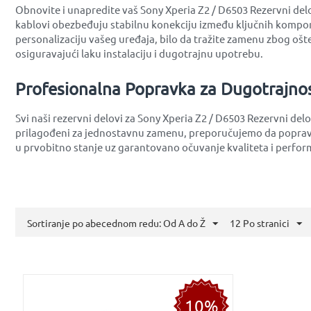
Obnovite i unapredite vaš Sony Xperia Z2 / D6503 Rezervni delov
kablovi obezbeđuju stabilnu konekciju između ključnih kompone
personalizaciju vašeg uređaja, bilo da tražite zamenu zbog ošteć
osiguravajući laku instalaciju i dugotrajnu upotrebu.
Profesionalna Popravka za Dugotrajno
Svi naši rezervni delovi za Sony Xperia Z2 / D6503 Rezervni del
prilagođeni za jednostavnu zamenu, preporučujemo da popravku
u prvobitno stanje uz garantovano očuvanje kvaliteta i perfor
Sortiranje po abecednom redu: Od A do Ž
12 Po stranici
10%