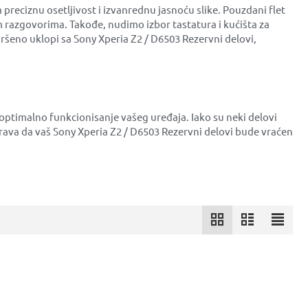
preciznu osetljivost i izvanrednu jasnoću slike. Pouzdani flet
 razgovorima. Takođe, nudimo izbor tastatura i kućišta za
avršeno uklopi sa Sony Xperia Z2 / D6503 Rezervni delovi,
 optimalno funkcionisanje vašeg uređaja. Iako su neki delovi
ava da vaš Sony Xperia Z2 / D6503 Rezervni delovi bude vraćen