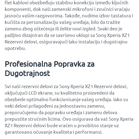
flet kablovi obezbeđuju stabilnu konekciju između ključnih
komponenti, dok naši zamenski mikrofoni i zvučnici vraćaju
jasnoću vašim razgovorima. Takođe, nudimo izbor tastatura i
kućišta za personalizaciju vašeg uređaja, bilo da tražite
zamenu zbog oštećenja ili želite novi izgled. Svaki deo je
pažljivo dizajniran da se savršeno uklopi sa Sony Xperia XZ1
Rezervni delovi, osiguravajući laku instalaciju i dugotrajnu
upotrebu.
Profesionalna Popravka za
Dugotrajnost
Svi naši rezervni delovi za Sony Xperia XZ1 Rezervni delovi,
uključujući LCD ekrane, su kvalitetno proizvedeni da
obezbede optimalno funkcionisanje vašeg uređaja. Iako su
neki delovi prilagođeni za jednostavnu zamenu,
preporučujemo da popravku uređaja i zamenu delova
prepustite stručnim licima. Ovo osigurava da vaš Sony Xperia
XZ1 Rezervni delovi bude vraćen u prvobitno stanje uz
garantovano očuvanje kvaliteta i performansi.