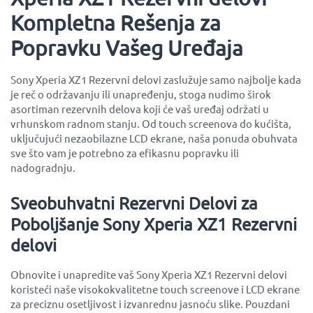
Kompletna Rešenja za
Popravku Vašeg Uređaja
Sony Xperia XZ1 Rezervni delovi zaslužuje samo najbolje kada
je reč o održavanju ili unapređenju, stoga nudimo širok
asortiman rezervnih delova koji će vaš uređaj održati u
vrhunskom radnom stanju. Od touch screenova do kućišta,
uključujući nezaobilazne LCD ekrane, naša ponuda obuhvata
sve što vam je potrebno za efikasnu popravku ili
nadogradnju.
Sveobuhvatni Rezervni Delovi za
Poboljšanje Sony Xperia XZ1 Rezervni
delovi
Obnovite i unapredite vaš Sony Xperia XZ1 Rezervni delovi
koristeći naše visokokvalitetne touch screenove i LCD ekrane
za preciznu osetljivost i izvanrednu jasnoću slike. Pouzdani