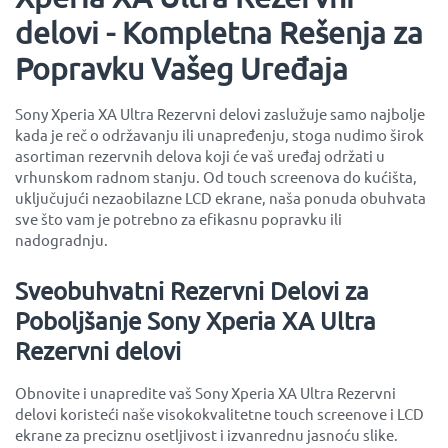
delovi - Kompletna Rešenja za
Popravku Vašeg Uređaja
Sony Xperia XA Ultra Rezervni delovi zaslužuje samo najbolje
kada je reč o održavanju ili unapređenju, stoga nudimo širok
asortiman rezervnih delova koji će vaš uređaj održati u
vrhunskom radnom stanju. Od touch screenova do kućišta,
uključujući nezaobilazne LCD ekrane, naša ponuda obuhvata
sve što vam je potrebno za efikasnu popravku ili
nadogradnju.
Sveobuhvatni Rezervni Delovi za
Poboljšanje Sony Xperia XA Ultra
Rezervni delovi
Obnovite i unapredite vaš Sony Xperia XA Ultra Rezervni
delovi koristeći naše visokokvalitetne touch screenove i LCD
ekrane za preciznu osetljivost i izvanrednu jasnoću slike.