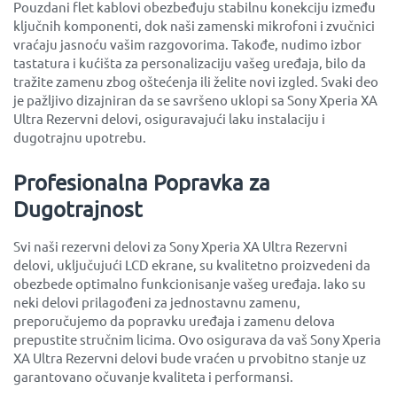
Pouzdani flet kablovi obezbeđuju stabilnu konekciju između
ključnih komponenti, dok naši zamenski mikrofoni i zvučnici
vraćaju jasnoću vašim razgovorima. Takođe, nudimo izbor
tastatura i kućišta za personalizaciju vašeg uređaja, bilo da
tražite zamenu zbog oštećenja ili želite novi izgled. Svaki deo
je pažljivo dizajniran da se savršeno uklopi sa Sony Xperia XA
Ultra Rezervni delovi, osiguravajući laku instalaciju i
dugotrajnu upotrebu.
Profesionalna Popravka za
Dugotrajnost
Svi naši rezervni delovi za Sony Xperia XA Ultra Rezervni
delovi, uključujući LCD ekrane, su kvalitetno proizvedeni da
obezbede optimalno funkcionisanje vašeg uređaja. Iako su
neki delovi prilagođeni za jednostavnu zamenu,
preporučujemo da popravku uređaja i zamenu delova
prepustite stručnim licima. Ovo osigurava da vaš Sony Xperia
XA Ultra Rezervni delovi bude vraćen u prvobitno stanje uz
garantovano očuvanje kvaliteta i performansi.