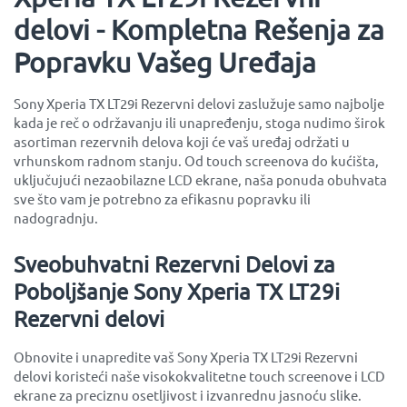
delovi - Kompletna Rešenja za
Popravku Vašeg Uređaja
Sony Xperia TX LT29i Rezervni delovi zaslužuje samo najbolje
kada je reč o održavanju ili unapređenju, stoga nudimo širok
asortiman rezervnih delova koji će vaš uređaj održati u
vrhunskom radnom stanju. Od touch screenova do kućišta,
uključujući nezaobilazne LCD ekrane, naša ponuda obuhvata
sve što vam je potrebno za efikasnu popravku ili
nadogradnju.
Sveobuhvatni Rezervni Delovi za
Poboljšanje Sony Xperia TX LT29i
Rezervni delovi
Obnovite i unapredite vaš Sony Xperia TX LT29i Rezervni
delovi koristeći naše visokokvalitetne touch screenove i LCD
ekrane za preciznu osetljivost i izvanrednu jasnoću slike.