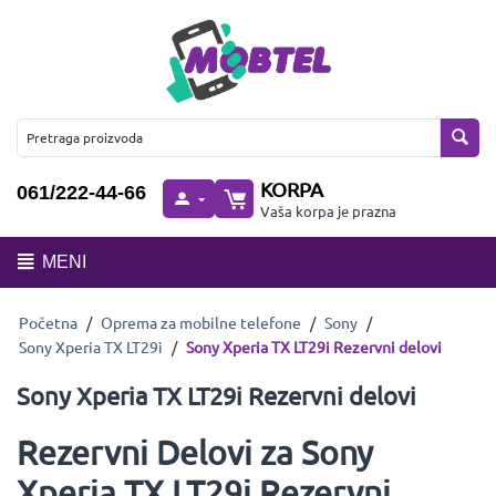
KORPA
061/222-44-66
Vaša korpa je prazna
MENI
Početna
/
Oprema za mobilne telefone
/
Sony
/
Sony Xperia TX LT29i
/
Sony Xperia TX LT29i Rezervni delovi
Sony Xperia TX LT29i Rezervni delovi
Rezervni Delovi za Sony
Xperia TX LT29i Rezervni