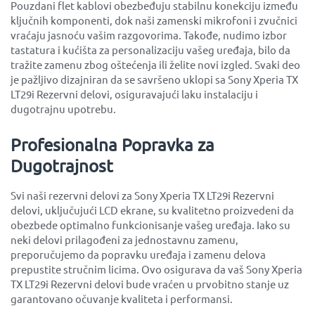
Pouzdani flet kablovi obezbeđuju stabilnu konekciju između
ključnih komponenti, dok naši zamenski mikrofoni i zvučnici
vraćaju jasnoću vašim razgovorima. Takođe, nudimo izbor
tastatura i kućišta za personalizaciju vašeg uređaja, bilo da
tražite zamenu zbog oštećenja ili želite novi izgled. Svaki deo
je pažljivo dizajniran da se savršeno uklopi sa Sony Xperia TX
LT29i Rezervni delovi, osiguravajući laku instalaciju i
dugotrajnu upotrebu.
Profesionalna Popravka za
Dugotrajnost
Svi naši rezervni delovi za Sony Xperia TX LT29i Rezervni
delovi, uključujući LCD ekrane, su kvalitetno proizvedeni da
obezbede optimalno funkcionisanje vašeg uređaja. Iako su
neki delovi prilagođeni za jednostavnu zamenu,
preporučujemo da popravku uređaja i zamenu delova
prepustite stručnim licima. Ovo osigurava da vaš Sony Xperia
TX LT29i Rezervni delovi bude vraćen u prvobitno stanje uz
garantovano očuvanje kvaliteta i performansi.