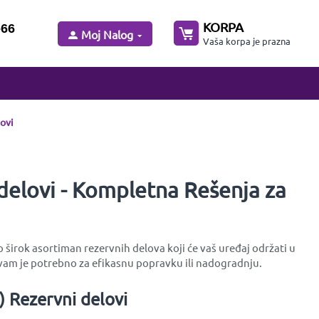
KORPA
-66
Moj Nalog
Vaša korpa je prazna
lovi
 delovi - Kompletna Rešenja za
 širok asortiman rezervnih delova koji će vaš uređaj održati u
am je potrebno za efikasnu popravku ili nadogradnju.
) Rezervni delovi