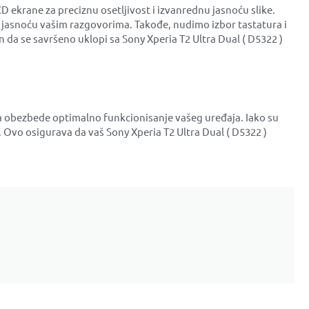
D ekrane za preciznu osetljivost i izvanrednu jasnoću slike.
 jasnoću vašim razgovorima. Takođe, nudimo izbor tastatura i
an da se savršeno uklopi sa Sony Xperia T2 Ultra Dual ( D5322 )
i da obezbede optimalno funkcionisanje vašeg uređaja. Iako su
Ovo osigurava da vaš Sony Xperia T2 Ultra Dual ( D5322 )