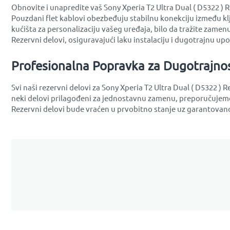
Obnovite i unapredite vaš Sony Xperia T2 Ultra Dual ( D5322 ) R
Pouzdani flet kablovi obezbeđuju stabilnu konekciju između kl
kućišta za personalizaciju vašeg uređaja, bilo da tražite zamenu 
Rezervni delovi, osiguravajući laku instalaciju i dugotrajnu up
Profesionalna Popravka za Dugotrajno
Svi naši rezervni delovi za Sony Xperia T2 Ultra Dual ( D5322 )
neki delovi prilagođeni za jednostavnu zamenu, preporučujemo 
Rezervni delovi bude vraćen u prvobitno stanje uz garantovano