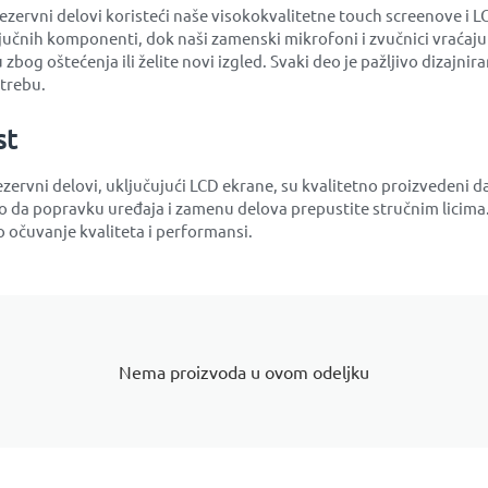
ezervni delovi koristeći naše visokokvalitetne touch screenove i LC
jučnih komponenti, dok naši zamenski mikrofoni i zvučnici vraćaju
zbog oštećenja ili želite novi izgled. Svaki deo je pažljivo dizajnir
otrebu.
st
 Rezervni delovi, uključujući LCD ekrane, su kvalitetno proizveden
da popravku uređaja i zamenu delova prepustite stručnim licima. 
 očuvanje kvaliteta i performansi.
Nema proizvoda u ovom odeljku