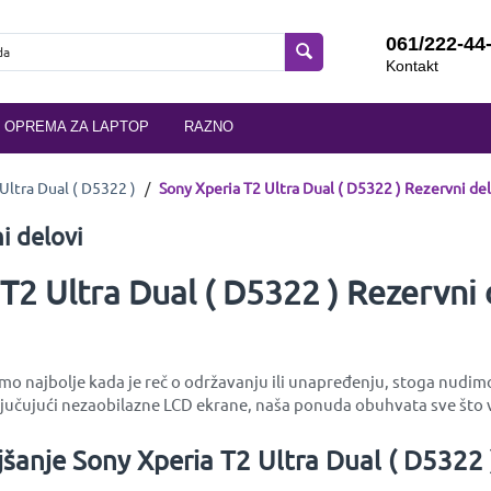
061/222-44
Kontakt
OPREMA ZA LAPTOP
RAZNO
Ultra Dual ( D5322 )
/
Sony Xperia T2 Ultra Dual ( D5322 ) Rezervni de
i delovi
T2 Ultra Dual ( D5322 ) Rezervni
amo najbolje kada je reč o održavanju ili unapređenju, stoga nudimo
učujući nezaobilazne LCD ekrane, naša ponuda obuhvata sve što v
šanje Sony Xperia T2 Ultra Dual ( D5322 