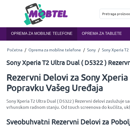
OPREMA ZA MOBILNE TELEFONE
OPREMA ZA TABLETE
Početna
/
Oprema za mobilne telefone
/
Sony
/
Sony Xperia T2 
Sony Xperia T2 Ultra Dual ( D5322 ) Rezervn
Rezervni Delovi za Sony Xperia 
Popravku Vašeg Uređaja
Sony Xperia T2 Ultra Dual ( D5322 ) Rezervni delovi zaslužuje s
vrhunskom radnom stanju. Od touch screenova do kućišta, uklj
Sveobuhvatni Rezervni Delovi za Pobolj