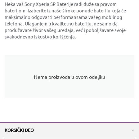
Neka vaš Sony Xperia SP Baterije radi duže sa pravom
baterijom. Izaberite iz naše široke ponude bateriju koja će
maksimalno odgovarti performansama vašeg mobilnog
telefona. Ulaganjem u kvalitetnu bateriju, ne samo da
produžavate život vašeg uređaja, već i poboljšavate svoje
svakodnevno iskustvo korišćenja.
Nema proizvoda u ovom odeljku
KORSIČKI DEO