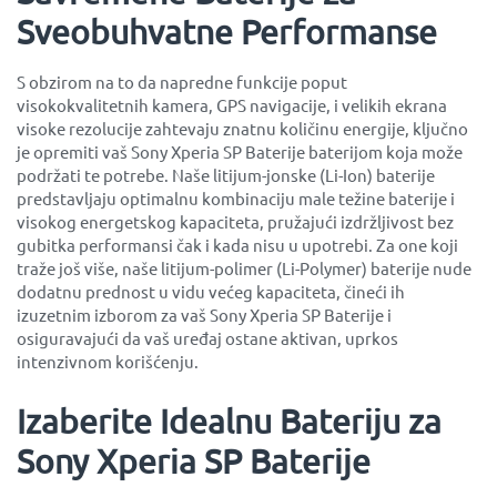
Sveobuhvatne Performanse
S obzirom na to da napredne funkcije poput
visokokvalitetnih kamera, GPS navigacije, i velikih ekrana
visoke rezolucije zahtevaju znatnu količinu energije, ključno
je opremiti vaš Sony Xperia SP Baterije baterijom koja može
podržati te potrebe. Naše litijum-jonske (Li-Ion) baterije
predstavljaju optimalnu kombinaciju male težine baterije i
visokog energetskog kapaciteta, pružajući izdržljivost bez
gubitka performansi čak i kada nisu u upotrebi. Za one koji
traže još više, naše litijum-polimer (Li-Polymer) baterije nude
dodatnu prednost u vidu većeg kapaciteta, čineći ih
izuzetnim izborom za vaš Sony Xperia SP Baterije i
osiguravajući da vaš uređaj ostane aktivan, uprkos
intenzivnom korišćenju.
Izaberite Idealnu Bateriju za
Sony Xperia SP Baterije