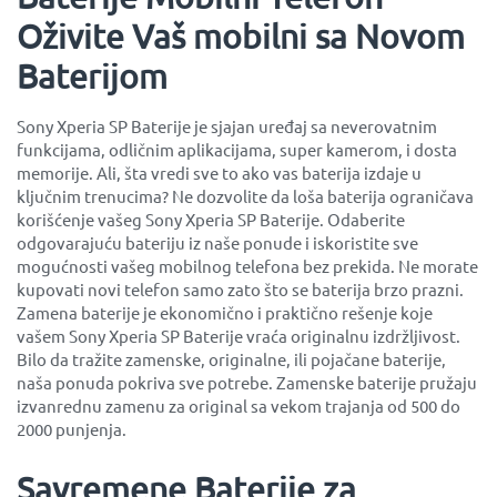
Oživite Vaš mobilni sa Novom
Baterijom
Sony Xperia SP Baterije je sjajan uređaj sa neverovatnim
funkcijama, odličnim aplikacijama, super kamerom, i dosta
memorije. Ali, šta vredi sve to ako vas baterija izdaje u
ključnim trenucima? Ne dozvolite da loša baterija ograničava
korišćenje vašeg Sony Xperia SP Baterije. Odaberite
odgovarajuću bateriju iz naše ponude i iskoristite sve
mogućnosti vašeg mobilnog telefona bez prekida. Ne morate
kupovati novi telefon samo zato što se baterija brzo prazni.
Zamena baterije je ekonomično i praktično rešenje koje
vašem Sony Xperia SP Baterije vraća originalnu izdržljivost.
Bilo da tražite zamenske, originalne, ili pojačane baterije,
naša ponuda pokriva sve potrebe. Zamenske baterije pružaju
izvanrednu zamenu za original sa vekom trajanja od 500 do
2000 punjenja.
Savremene Baterije za