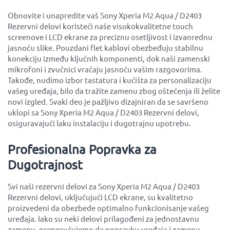
Obnovite i unapredite vaš Sony Xperia M2 Aqua / D2403
Rezervni delovi koristeći naše visokokvalitetne touch
screenove i LCD ekrane za preciznu osetljivost i izvanrednu
jasnoću slike. Pouzdani flet kablovi obezbeđuju stabilnu
konekciju između ključnih komponenti, dok naši zamenski
mikrofoni i zvučnici vraćaju jasnoću vašim razgovorima.
Takođe, nudimo izbor tastatura i kućišta za personalizaciju
vašeg uređaja, bilo da tražite zamenu zbog oštećenja ili želite
novi izgled. Svaki deo je pažljivo dizajniran da se savršeno
uklopi sa Sony Xperia M2 Aqua / D2403 Rezervni delovi,
osiguravajući laku instalaciju i dugotrajnu upotrebu.
Profesionalna Popravka za
Dugotrajnost
Svi naši rezervni delovi za Sony Xperia M2 Aqua / D2403
Rezervni delovi, uključujući LCD ekrane, su kvalitetno
proizvedeni da obezbede optimalno funkcionisanje vašeg
uređaja. Iako su neki delovi prilagođeni za jednostavnu
zamenu, preporučujemo da popravku uređaja i zamenu