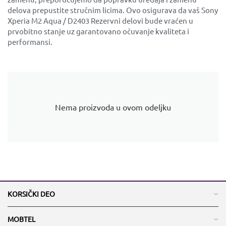
delova prepustite stručnim licima. Ovo osigurava da vaš Sony
Xperia M2 Aqua / D2403 Rezervni delovi bude vraćen u
prvobitno stanje uz garantovano očuvanje kvaliteta i
performansi.
Nema proizvoda u ovom odeljku
KORSIČKI DEO
MOBTEL