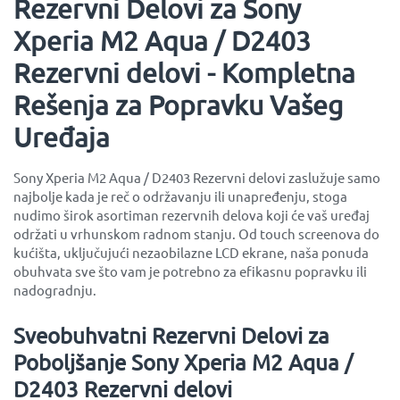
Rezervni Delovi za Sony
Xperia M2 Aqua / D2403
Rezervni delovi - Kompletna
Rešenja za Popravku Vašeg
Uređaja
Sony Xperia M2 Aqua / D2403 Rezervni delovi zaslužuje samo
najbolje kada je reč o održavanju ili unapređenju, stoga
nudimo širok asortiman rezervnih delova koji će vaš uređaj
održati u vrhunskom radnom stanju. Od touch screenova do
kućišta, uključujući nezaobilazne LCD ekrane, naša ponuda
obuhvata sve što vam je potrebno za efikasnu popravku ili
nadogradnju.
Sveobuhvatni Rezervni Delovi za
Poboljšanje Sony Xperia M2 Aqua /
D2403 Rezervni delovi