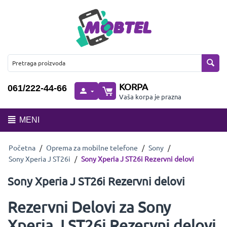
KORPA
061/222-44-66
Vaša korpa je prazna
MENI
Početna
/
Oprema za mobilne telefone
/
Sony
/
Sony Xperia J ST26i
/
Sony Xperia J ST26i Rezervni delovi
Sony Xperia J ST26i Rezervni delovi
Rezervni Delovi za Sony
Xperia J ST26i Rezervni delovi