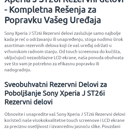
- Kompletna Rešenja za
Popravku Vašeg Uređaja
Sony Xperia J ST26i Rezervni delovi zaslužuje samo najbolje
kada je reč o održavanju ili unapređenju, stoga nudimo širok
asortiman rezervnih delova koji će vaš uređaj održati u
vrhunskom radnom stanju. Od touch screenova do kućišta,
uključujući nezaobilazne LCD ekrane, naša ponuda obuhvata
sve što vam je potrebno za efikasnu popravku ili
nadogradnju.
Sveobuhvatni Rezervni Delovi za
Poboljšanje Sony Xperia J ST26i
Rezervni delovi
Obnovite i unapredite vaš Sony Xperia J ST26i Rezervni delovi
koristeći naše visokokvalitetne touch screenove i LCD ekrane
za preciznu osetljivost i izvanrednu jasnoću slike. Pouzdani