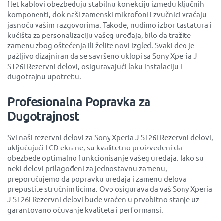
flet kablovi obezbeđuju stabilnu konekciju između ključnih
komponenti, dok naši zamenski mikrofoni i zvučnici vraćaju
jasnoću vašim razgovorima. Takođe, nudimo izbor tastatura i
kućišta za personalizaciju vašeg uređaja, bilo da tražite
zamenu zbog oštećenja ili želite novi izgled. Svaki deo je
pažljivo dizajniran da se savršeno uklopi sa Sony Xperia J
ST26i Rezervni delovi, osiguravajući laku instalaciju i
dugotrajnu upotrebu.
Profesionalna Popravka za
Dugotrajnost
Svi naši rezervni delovi za Sony Xperia J ST26i Rezervni delovi,
uključujući LCD ekrane, su kvalitetno proizvedeni da
obezbede optimalno funkcionisanje vašeg uređaja. Iako su
neki delovi prilagođeni za jednostavnu zamenu,
preporučujemo da popravku uređaja i zamenu delova
prepustite stručnim licima. Ovo osigurava da vaš Sony Xperia
J ST26i Rezervni delovi bude vraćen u prvobitno stanje uz
garantovano očuvanje kvaliteta i performansi.