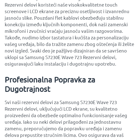
Rezervni delovi koristeći naše visokokvalitetne touch
screenove i LCD ekrane za preciznu osetljivost i izvanrednu
jasnoću slike. Pouzdani flet kablovi obezbeđuju stabilnu
konekciju između ključnih komponenti, dok naši zamenski
mikrofoni i zvučnici vraćaju jasnoću vašim razgovorima.
Takođe, nudimo izbor tastatura i kućišta za personalizaciju
vašeg uređaja, bilo da tražite zamenu zbog oštećenja ili želite
novi izgled. Svaki deo je pažljivo dizajniran da se savršeno
uklopi sa Samsung S7230E Wave 723 Rezervni delovi,
osiguravajući laku instalaciju i dugotrajnu upotrebu.
Profesionalna Popravka za
Dugotrajnost
Svi naši rezervni delovi za Samsung S7230E Wave 723
Rezervni delovi, uključujući LCD ekrane, su kvalitetno
proizvedeni da obezbede optimalno funkcionisanje vašeg
uređaja. Iako su neki delovi prilagođeni za jednostavnu
zamenu, preporučujemo da popravku uređaja i zamenu
delova prepustite stručnim licima. Ovo osigurava da vaš