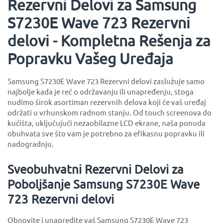
Rezervni Delovi za Samsung
S7230E Wave 723 Rezervni
delovi - Kompletna Rešenja za
Popravku Vašeg Uređaja
Samsung S7230E Wave 723 Rezervni delovi zaslužuje samo
najbolje kada je reč o održavanju ili unapređenju, stoga
nudimo širok asortiman rezervnih delova koji će vaš uređaj
održati u vrhunskom radnom stanju. Od touch screenova do
kućišta, uključujući nezaobilazne LCD ekrane, naša ponuda
obuhvata sve što vam je potrebno za efikasnu popravku ili
nadogradnju.
Sveobuhvatni Rezervni Delovi za
Poboljšanje Samsung S7230E Wave
723 Rezervni delovi
Obnovite i unapredite vaš Samsung S7230E Wave 723