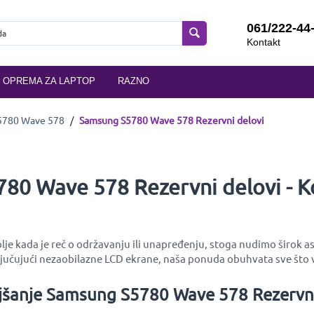
061/222-44
Kontakt
OPREMA ZA LAPTOP
RAZNO
5780 Wave 578
/
Samsung S5780 Wave 578 Rezervni delovi
780 Wave 578 Rezervni delovi - 
e kada je reč o održavanju ili unapređenju, stoga nudimo širok aso
učujući nezaobilazne LCD ekrane, naša ponuda obuhvata sve što v
ljšanje Samsung S5780 Wave 578 Rezervni