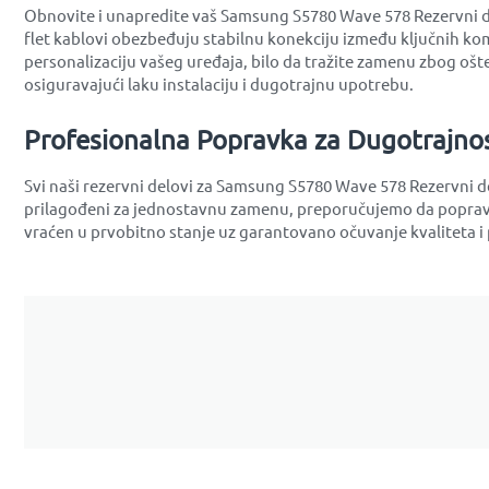
Obnovite i unapredite vaš Samsung S5780 Wave 578 Rezervni del
flet kablovi obezbeđuju stabilnu konekciju između ključnih ko
personalizaciju vašeg uređaja, bilo da tražite zamenu zbog ošte
osiguravajući laku instalaciju i dugotrajnu upotrebu.
Profesionalna Popravka za Dugotrajno
Svi naši rezervni delovi za Samsung S5780 Wave 578 Rezervni de
prilagođeni za jednostavnu zamenu, preporučujemo da popravk
vraćen u prvobitno stanje uz garantovano očuvanje kvaliteta i