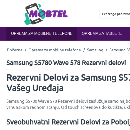
OPREMA ZA MOBILNE TELEFONE
OPREMA ZA TABLETE
Početna
/
Oprema za mobilne telefone
/
Samsung
/
Samsung S
Samsung S5780 Wave 578 Rezervni delovi
Rezervni Delovi za Samsung S5
Vašeg Uređaja
Samsung S5780 Wave 578 Rezervni delovi zaslužuje samo najbolj
vrhunskom radnom stanju. Od touch screenova do kućišta, uklj
Sveobuhvatni Rezervni Delovi za Pobo