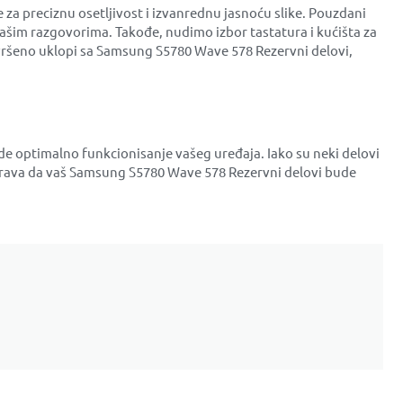
za preciznu osetljivost i izvanrednu jasnoću slike. Pouzdani
ašim razgovorima. Takođe, nudimo izbor tastatura i kućišta za
 savršeno uklopi sa Samsung S5780 Wave 578 Rezervni delovi,
de optimalno funkcionisanje vašeg uređaja. Iako su neki delovi
urava da vaš Samsung S5780 Wave 578 Rezervni delovi bude