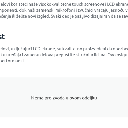
ovi koristeći naše visokokvalitetne touch screenove i LCD ekrane 
mponenti, dok naši zamenski mikrofoni i zvučnici vraćaju jasnoću v
ćenja ili želite novi izgled. Svaki deo je pažljivo dizajniran da se
st
lovi, uključujući LCD ekrane, su kvalitetno proizvedeni da obezbe
u uređaja i zamenu delova prepustite stručnim licima. Ovo osig
 performansi.
Nema proizvoda u ovom odeljku