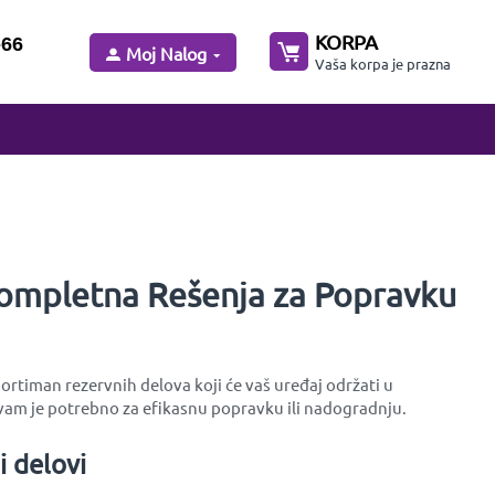
KORPA
-66
Moj Nalog
Vaša korpa je prazna
Kompletna Rešenja za Popravku
rtiman rezervnih delova koji će vaš uređaj održati u
am je potrebno za efikasnu popravku ili nadogradnju.
 delovi