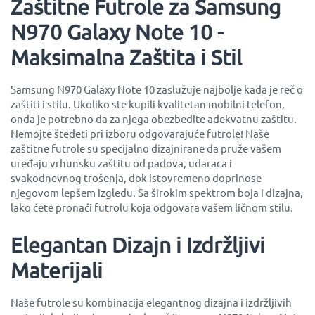
Zaštitne Futrole za Samsung
N970 Galaxy Note 10 -
Maksimalna Zaštita i Stil
Samsung N970 Galaxy Note 10 zaslužuje najbolje kada je reč o
zaštiti i stilu. Ukoliko ste kupili kvalitetan mobilni telefon,
onda je potrebno da za njega obezbedite adekvatnu zaštitu.
Nemojte štedeti pri izboru odgovarajuće futrole! Naše
zaštitne futrole su specijalno dizajnirane da pruže vašem
uređaju vrhunsku zaštitu od padova, udaraca i
svakodnevnog trošenja, dok istovremeno doprinose
njegovom lepšem izgledu. Sa širokim spektrom boja i dizajna,
lako ćete pronaći futrolu koja odgovara vašem ličnom stilu.
Elegantan Dizajn i Izdržljivi
Materijali
Naše futrole su kombinacija elegantnog dizajna i izdržljivih