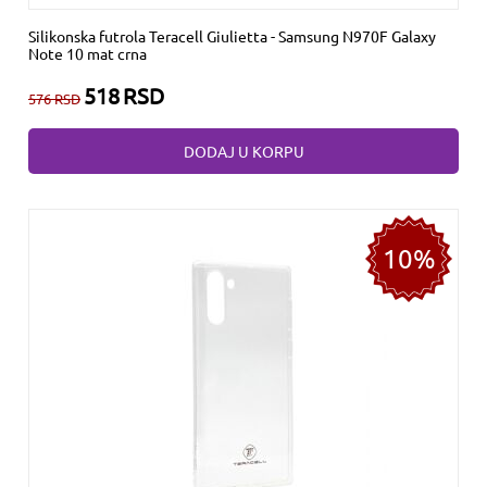
Silikonska futrola Teracell Giulietta - Samsung N970F Galaxy
Note 10 mat crna
518
RSD
576
RSD
DODAJ U KORPU
10%