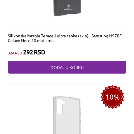
Silikonska futrola Teracell ultra tanka (skin) - Samsung N970F
Galaxy Note 10 mat crna
292
RSD
324
RSD
DODAJ U KORPU
10%