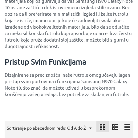
materijala koji osiguravaju da vaš Samsung N970 Galaxy Note
10 ostane zaštićen dok istovremeno izgleda stilizovano. Bez
obzira da li preferirate minimalistički izgled ili želite futrolu
koja se ističe, imamo opcije koje će zadovoljiti svaki ukus.
Izrađene od visokokvalitetnih materijala, bilo da se odlučite
za meku silikonsku futrolu koja apsorbuje udarce ili za čvrstu
futrolu koja pruža dodatni sloj zaštite, možete biti sigurni u
dugotrajnost i efikasnost.
Pristup Svim Funkcijama
Dizajnirane sa preciznošću, naše futrole omogućavaju lagan
pristup svim portovima i funkcijama Samsung N970 Galaxy
Note 10, što znači da možete uživati u besprekornom
korišćenju vašeg uređaja, bez potrebe za skidanjem futrole.
Sortiranje po abecednom redu: Od A do Ž