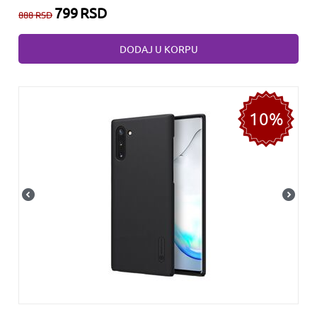
799
RSD
888
RSD
DODAJ U KORPU
10%