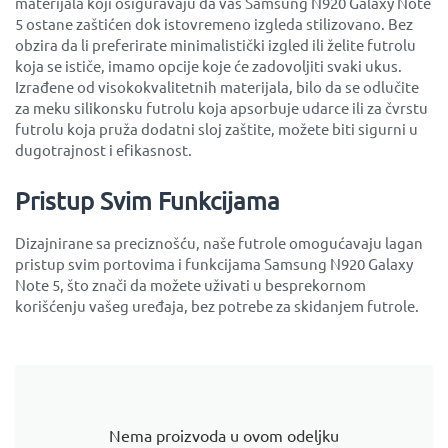
materijala koji osiguravaju da vaš Samsung N920 Galaxy Note
5 ostane zaštićen dok istovremeno izgleda stilizovano. Bez
obzira da li preferirate minimalistički izgled ili želite futrolu
koja se ističe, imamo opcije koje će zadovoljiti svaki ukus.
Izrađene od visokokvalitetnih materijala, bilo da se odlučite
za meku silikonsku futrolu koja apsorbuje udarce ili za čvrstu
futrolu koja pruža dodatni sloj zaštite, možete biti sigurni u
dugotrajnost i efikasnost.
Pristup Svim Funkcijama
Dizajnirane sa preciznošću, naše futrole omogućavaju lagan
pristup svim portovima i funkcijama Samsung N920 Galaxy
Note 5, što znači da možete uživati u besprekornom
korišćenju vašeg uređaja, bez potrebe za skidanjem futrole.
Nema proizvoda u ovom odeljku