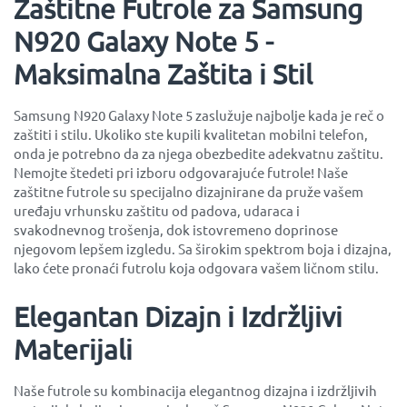
Zaštitne Futrole za Samsung
N920 Galaxy Note 5 -
Maksimalna Zaštita i Stil
Samsung N920 Galaxy Note 5 zaslužuje najbolje kada je reč o
zaštiti i stilu. Ukoliko ste kupili kvalitetan mobilni telefon,
onda je potrebno da za njega obezbedite adekvatnu zaštitu.
Nemojte štedeti pri izboru odgovarajuće futrole! Naše
zaštitne futrole su specijalno dizajnirane da pruže vašem
uređaju vrhunsku zaštitu od padova, udaraca i
svakodnevnog trošenja, dok istovremeno doprinose
njegovom lepšem izgledu. Sa širokim spektrom boja i dizajna,
lako ćete pronaći futrolu koja odgovara vašem ličnom stilu.
Elegantan Dizajn i Izdržljivi
Materijali
Naše futrole su kombinacija elegantnog dizajna i izdržljivih