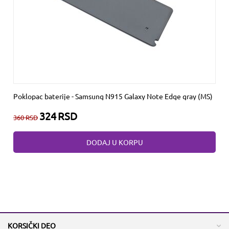
Poklopac baterije - Samsung N915 Galaxy Note Edge gray (MS)
324
RSD
360
RSD
DODAJ U KORPU
KORSIČKI DEO