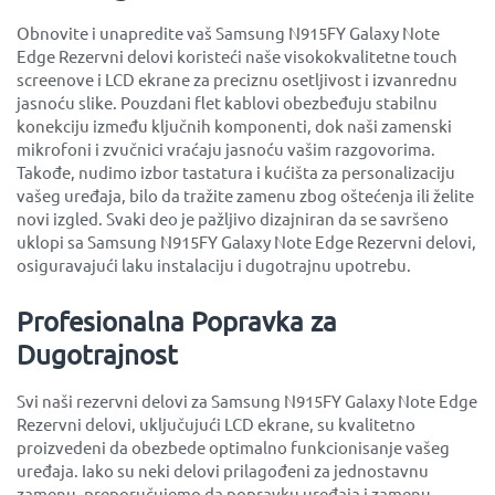
Obnovite i unapredite vaš Samsung N915FY Galaxy Note
Edge Rezervni delovi koristeći naše visokokvalitetne touch
screenove i LCD ekrane za preciznu osetljivost i izvanrednu
jasnoću slike. Pouzdani flet kablovi obezbeđuju stabilnu
konekciju između ključnih komponenti, dok naši zamenski
mikrofoni i zvučnici vraćaju jasnoću vašim razgovorima.
Takođe, nudimo izbor tastatura i kućišta za personalizaciju
vašeg uređaja, bilo da tražite zamenu zbog oštećenja ili želite
novi izgled. Svaki deo je pažljivo dizajniran da se savršeno
uklopi sa Samsung N915FY Galaxy Note Edge Rezervni delovi,
osiguravajući laku instalaciju i dugotrajnu upotrebu.
Profesionalna Popravka za
Dugotrajnost
Svi naši rezervni delovi za Samsung N915FY Galaxy Note Edge
Rezervni delovi, uključujući LCD ekrane, su kvalitetno
proizvedeni da obezbede optimalno funkcionisanje vašeg
uređaja. Iako su neki delovi prilagođeni za jednostavnu
zamenu, preporučujemo da popravku uređaja i zamenu