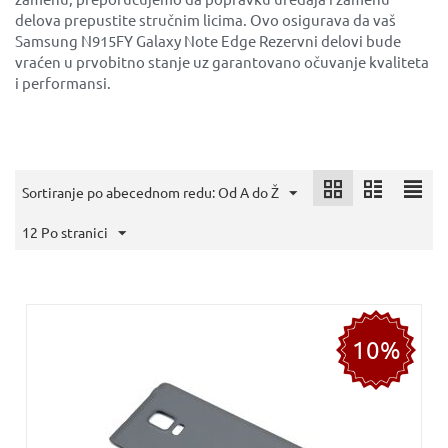
delova prepustite stručnim licima. Ovo osigurava da vaš
Samsung N915FY Galaxy Note Edge Rezervni delovi bude
vraćen u prvobitno stanje uz garantovano očuvanje kvaliteta
i performansi.
Sortiranje po abecednom redu: Od A do Ž
12 Po stranici
10%