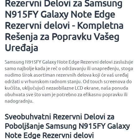
Rezervni Delovi za Samsung
N915FY Galaxy Note Edge
Rezervni delovi - Kompletna
Rešenja za Popravku Vašeg
Uređaja
Samsung N915FY Galaxy Note Edge Rezervni delovi zaslužuje
samo najbolje kada je reč o održavanju ili unapređenju, stoga
nudimo širok asortiman rezervnih delova koji će vaš uređaj
održati u vrhunskom radnom stanju. Od touch screenova do
kućišta, uključujući nezaobilazne LCD ekrane, naša ponuda
obuhvata sve što vam je potrebno za efikasnu popravku ili
nadogradnju.
Sveobuhvatni Rezervni Delovi za
Poboljšanje Samsung N915FY Galaxy
Note Edge Rezervni delovi