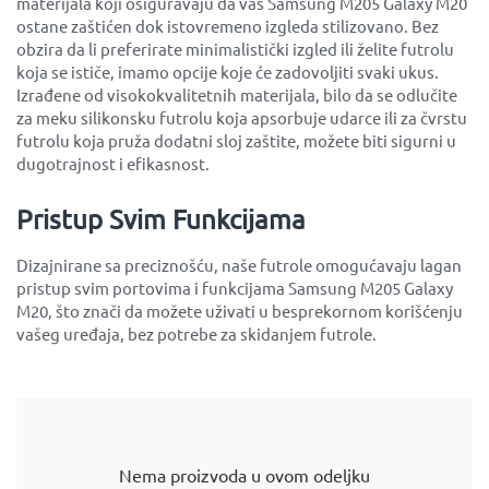
materijala koji osiguravaju da vaš Samsung M205 Galaxy M20
ostane zaštićen dok istovremeno izgleda stilizovano. Bez
obzira da li preferirate minimalistički izgled ili želite futrolu
koja se ističe, imamo opcije koje će zadovoljiti svaki ukus.
Izrađene od visokokvalitetnih materijala, bilo da se odlučite
za meku silikonsku futrolu koja apsorbuje udarce ili za čvrstu
futrolu koja pruža dodatni sloj zaštite, možete biti sigurni u
dugotrajnost i efikasnost.
Pristup Svim Funkcijama
Dizajnirane sa preciznošću, naše futrole omogućavaju lagan
pristup svim portovima i funkcijama Samsung M205 Galaxy
M20, što znači da možete uživati u besprekornom korišćenju
vašeg uređaja, bez potrebe za skidanjem futrole.
Nema proizvoda u ovom odeljku