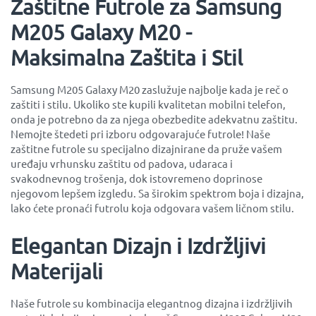
Zaštitne Futrole za Samsung
M205 Galaxy M20 -
Maksimalna Zaštita i Stil
Samsung M205 Galaxy M20 zaslužuje najbolje kada je reč o
zaštiti i stilu. Ukoliko ste kupili kvalitetan mobilni telefon,
onda je potrebno da za njega obezbedite adekvatnu zaštitu.
Nemojte štedeti pri izboru odgovarajuće futrole! Naše
zaštitne futrole su specijalno dizajnirane da pruže vašem
uređaju vrhunsku zaštitu od padova, udaraca i
svakodnevnog trošenja, dok istovremeno doprinose
njegovom lepšem izgledu. Sa širokim spektrom boja i dizajna,
lako ćete pronaći futrolu koja odgovara vašem ličnom stilu.
Elegantan Dizajn i Izdržljivi
Materijali
Naše futrole su kombinacija elegantnog dizajna i izdržljivih