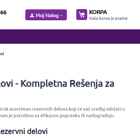
KORPA
-66
Moj Nalog
Vaša korpa je prazna
vi
ovi - Kompletna Rešenja za
rok asortiman rezervnih delova koji će vaš uređaj održati u
am je potrebno za efikasnu popravku ili nadogradnju.
ezervni delovi