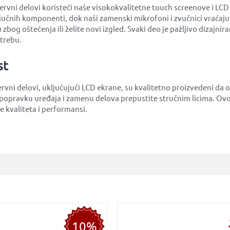
vni delovi koristeći naše visokokvalitetne touch screenove i LCD e
jučnih komponenti, dok naši zamenski mikrofoni i zvučnici vraćaju
 zbog oštećenja ili želite novi izgled. Svaki deo je pažljivo dizajn
otrebu.
st
ervni delovi, uključujući LCD ekrane, su kvalitetno proizvedeni da
opravku uređaja i zamenu delova prepustite stručnim licima. Ovo
 kvaliteta i performansi.
10%