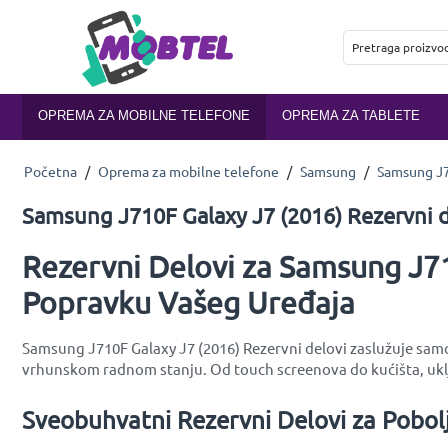
OPREMA ZA MOBILNE TELEFONE
OPREMA ZA TABLETE
Početna
/
Oprema za mobilne telefone
/
Samsung
/
Samsung J7
Samsung J710F Galaxy J7 (2016) Rezervni d
Rezervni Delovi za Samsung J71
Popravku Vašeg Uređaja
Samsung J710F Galaxy J7 (2016) Rezervni delovi zaslužuje samo 
vrhunskom radnom stanju. Od touch screenova do kućišta, uklj
Sveobuhvatni Rezervni Delovi za Pobol