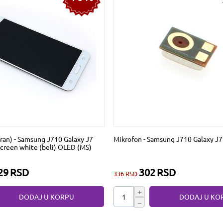
kran) - Samsung J710 Galaxy J7
Mikrofon - Samsung J710 Galaxy J7
creen white (beli) OLED (MS)
29
RSD
302
RSD
336
RSD
+
DODAJ U KORPU
DODAJ U KO
−