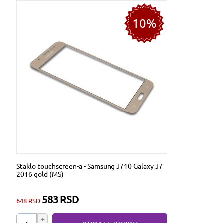
10%
Staklo touchscreen-a - Samsung J710 Galaxy J7
2016 gold (MS)
583
RSD
648
RSD
+