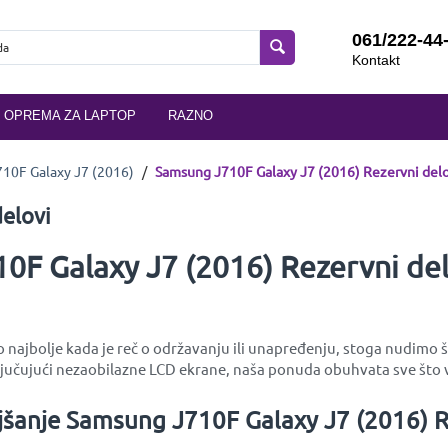
061/222-44
Kontakt
OPREMA ZA LAPTOP
RAZNO
10F Galaxy J7 (2016)
/
Samsung J710F Galaxy J7 (2016) Rezervni delo
elovi
0F Galaxy J7 (2016) Rezervni del
najbolje kada je reč o održavanju ili unapređenju, stoga nudimo ši
učujući nezaobilazne LCD ekrane, naša ponuda obuhvata sve što v
jšanje Samsung J710F Galaxy J7 (2016) R