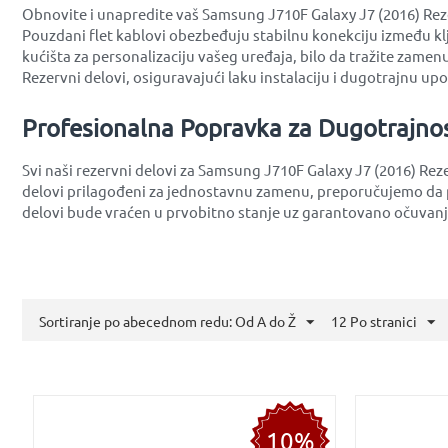
Obnovite i unapredite vaš Samsung J710F Galaxy J7 (2016) Rezer
Pouzdani flet kablovi obezbeđuju stabilnu konekciju između kl
kućišta za personalizaciju vašeg uređaja, bilo da tražite zamenu
Rezervni delovi, osiguravajući laku instalaciju i dugotrajnu up
Profesionalna Popravka za Dugotrajno
Svi naši rezervni delovi za Samsung J710F Galaxy J7 (2016) Rez
delovi prilagođeni za jednostavnu zamenu, preporučujemo da p
delovi bude vraćen u prvobitno stanje uz garantovano očuvanje
Sortiranje po abecednom redu: Od A do Ž
12 Po stranici
10%