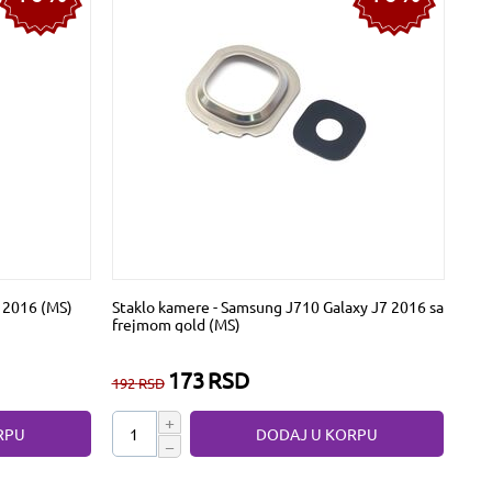
 2016 (MS)
Staklo kamere - Samsung J710 Galaxy J7 2016 sa
frejmom gold (MS)
173
RSD
192
RSD
+
RPU
DODAJ U KORPU
−