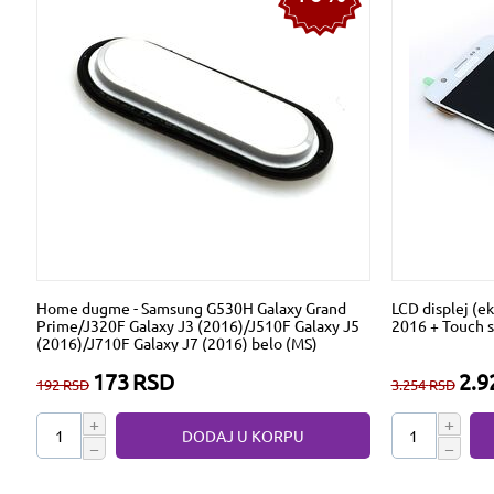
Home dugme - Samsung G530H Galaxy Grand
LCD displej (e
Prime/J320F Galaxy J3 (2016)/J510F Galaxy J5
2016 + Touch s
(2016)/J710F Galaxy J7 (2016) belo (MS)
173
RSD
2.9
192
RSD
3.254
RSD
+
+
DODAJ U KORPU
−
−