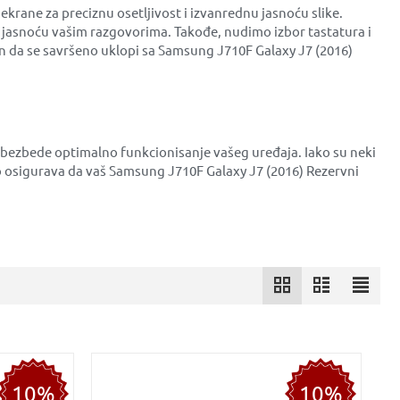
krane za preciznu osetljivost i izvanrednu jasnoću slike.
 jasnoću vašim razgovorima. Takođe, nudimo izbor tastatura i
iran da se savršeno uklopi sa Samsung J710F Galaxy J7 (2016)
 obezbede optimalno funkcionisanje vašeg uređaja. Iako su neki
 osigurava da vaš Samsung J710F Galaxy J7 (2016) Rezervni
10%
10%