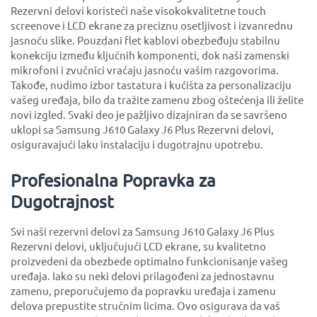
Rezervni delovi koristeći naše visokokvalitetne touch
screenove i LCD ekrane za preciznu osetljivost i izvanrednu
jasnoću slike. Pouzdani flet kablovi obezbeđuju stabilnu
konekciju između ključnih komponenti, dok naši zamenski
mikrofoni i zvučnici vraćaju jasnoću vašim razgovorima.
Takođe, nudimo izbor tastatura i kućišta za personalizaciju
vašeg uređaja, bilo da tražite zamenu zbog oštećenja ili želite
novi izgled. Svaki deo je pažljivo dizajniran da se savršeno
uklopi sa Samsung J610 Galaxy J6 Plus Rezervni delovi,
osiguravajući laku instalaciju i dugotrajnu upotrebu.
Profesionalna Popravka za
Dugotrajnost
Svi naši rezervni delovi za Samsung J610 Galaxy J6 Plus
Rezervni delovi, uključujući LCD ekrane, su kvalitetno
proizvedeni da obezbede optimalno funkcionisanje vašeg
uređaja. Iako su neki delovi prilagođeni za jednostavnu
zamenu, preporučujemo da popravku uređaja i zamenu
delova prepustite stručnim licima. Ovo osigurava da vaš