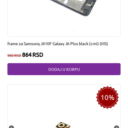
frame za Samsung J610F Galaxy J6 Plus black (crni) (MS)
864
RSD
960
RSD
DODAJ U KORPU
10%