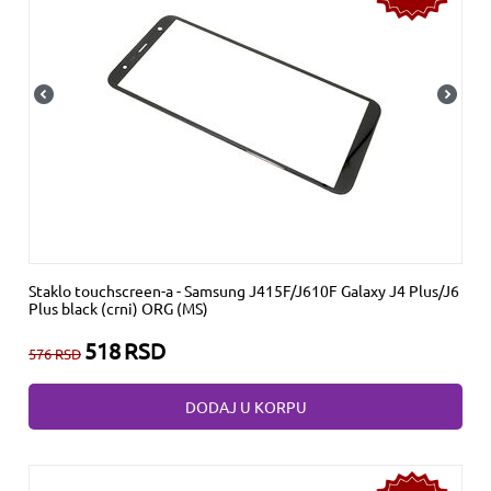
Staklo touchscreen-a - Samsung J415F/J610F Galaxy J4 Plus/J6
Plus black (crni) ORG (MS)
518
RSD
576
RSD
DODAJ U KORPU