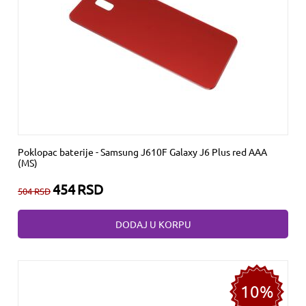
Poklopac baterije - Samsung J610F Galaxy J6 Plus red AAA
(MS)
454
RSD
504
RSD
DODAJ U KORPU
10%