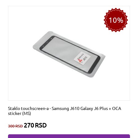
10%
Staklo touchscreen-a - Samsung J610 Galaxy J6 Plus + OCA
sticker (MS)
270
RSD
300
RSD