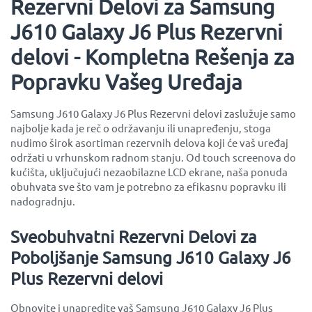
Rezervni Delovi za Samsung
J610 Galaxy J6 Plus Rezervni
delovi - Kompletna Rešenja za
Popravku Vašeg Uređaja
Samsung J610 Galaxy J6 Plus Rezervni delovi zaslužuje samo
najbolje kada je reč o održavanju ili unapređenju, stoga
nudimo širok asortiman rezervnih delova koji će vaš uređaj
održati u vrhunskom radnom stanju. Od touch screenova do
kućišta, uključujući nezaobilazne LCD ekrane, naša ponuda
obuhvata sve što vam je potrebno za efikasnu popravku ili
nadogradnju.
Sveobuhvatni Rezervni Delovi za
Poboljšanje Samsung J610 Galaxy J6
Plus Rezervni delovi
Obnovite i unapredite vaš Samsung J610 Galaxy J6 Plus