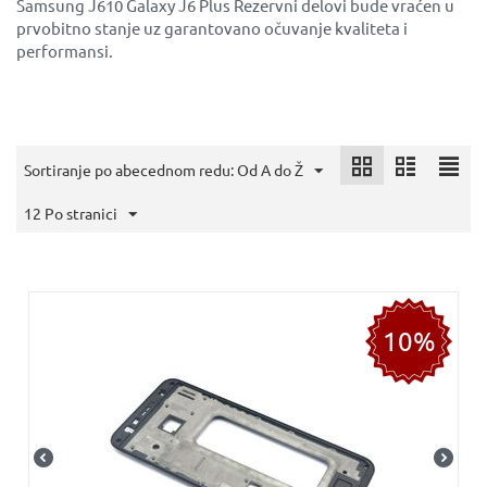
Samsung J610 Galaxy J6 Plus Rezervni delovi bude vraćen u
prvobitno stanje uz garantovano očuvanje kvaliteta i
performansi.
Sortiranje po abecednom redu: Od A do Ž
12 Po stranici
10%