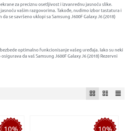
krane za preciznu osetljivost i izvanrednu jasnoću slike.
 jasnoću vašim razgovorima. Takođe, nudimo izbor tastatura i
iran da se savršeno uklopi sa Samsung J600F Galaxy J6 (2018)
 obezbede optimalno funkcionisanje vašeg uređaja. Iako su neki
 osigurava da vaš Samsung J600F Galaxy J6 (2018) Rezervni
10%
10%