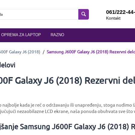
061/222-44
Kontakt
OPREMA ZA LAPTOP
RAZNO
00F Galaxy J6 (2018)
/
Samsung J600F Galaxy J6 (2018) Rezervni delo
elovi
0F Galaxy J6 (2018) Rezervni del
najbolje kada je reč o održavanju ili unapređenju, stoga nudimo ši
učujući nezaobilazne LCD ekrane, naša ponuda obuhvata sve što v
jšanje Samsung J600F Galaxy J6 (2018) R