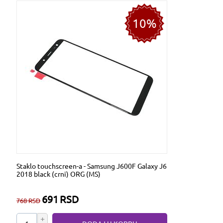
10%
Staklo touchscreen-a - Samsung J600F Galaxy J6
2018 black (crni) ORG (MS)
691
RSD
768
RSD
+