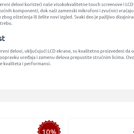
vni delovi koristeći naše visokokvalitetne touch screenove i LCD e
jučnih komponenti, dok naši zamenski mikrofoni i zvučnici vraćaju
 zbog oštećenja ili želite novi izgled. Svaki deo je pažljivo dizajn
otrebu.
st
ervni delovi, uključujući LCD ekrane, su kvalitetno proizvedeni da
opravku uređaja i zamenu delova prepustite stručnim licima. Ovo
 kvaliteta i performansi.
10%