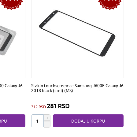
00 Galaxy J6
Staklo touchscreen-a - Samsung J600F Galaxy J6
2018 black (crni) (MS)
281
RSD
312
RSD
+
RPU
DODAJ U KORPU
−