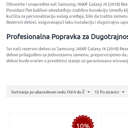
Obnovite i unapredite vaš Samsung J600F Galaxy J6 (2018) Rezer
Pouzdani flet kablovi obezbeđuju stabilnu konekciju između kl
kućišta za personalizaciju vašeg uređaja, bilo da tražite zamenu
Rezervni delovi, osiguravajući laku instalaciju i dugotrajnu up
Profesionalna Popravka za Dugotrajno
Svi naši rezervni delovi za Samsung J600F Galaxy J6 (2018) Rez
delovi prilagođeni za jednostavnu zamenu, preporučujemo da p
delovi bude vraćen u prvobitno stanje uz garantovano očuvanje
Sortiranje po abecednom redu: Od A do Ž
12 Po stranici
10%