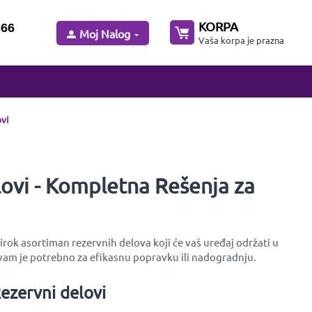
KORPA
-66
Moj Nalog
Vaša korpa je prazna
vi
ovi - Kompletna Rešenja za
rok asortiman rezervnih delova koji će vaš uređaj održati u
am je potrebno za efikasnu popravku ili nadogradnju.
ezervni delovi