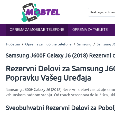
OPREMA ZA MOBILNE TELEFONE
OPREMA ZA TABLETE
Početna
/
Oprema za mobilne telefone
/
Samsung
/
Samsung J6
Samsung J600F Galaxy J6 (2018) Rezervni d
Rezervni Delovi za Samsung J60
Popravku Vašeg Uređaja
Samsung J600F Galaxy J6 (2018) Rezervni delovi zaslužuje samo 
vrhunskom radnom stanju. Od touch screenova do kućišta, uklj
Sveobuhvatni Rezervni Delovi za Pobol