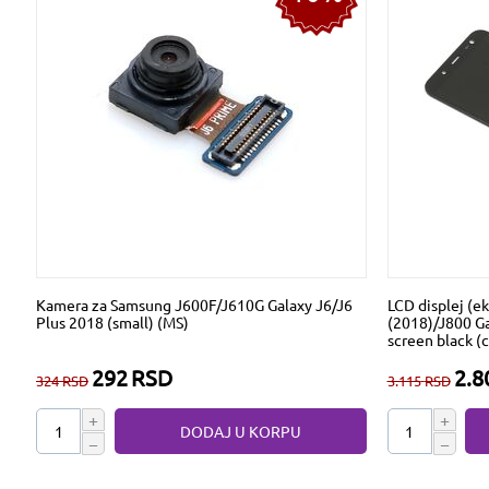
Kamera za Samsung J600F/J610G Galaxy J6/J6
LCD displej (e
Plus 2018 (small) (MS)
(2018)/J800 Ga
screen black (
292
RSD
2.8
324
RSD
3.115
RSD
+
+
DODAJ U KORPU
−
−