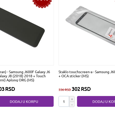
kran) - Samsung J600F Galaxy J6
Staklo touchscreen-a - Samsung J6
laxy J8 (2018) 2018 + Touch
+ OCA sticker (MS)
crni) Aplong ORG (MS)
03
RSD
302
RSD
336
RSD
+
DODAJ U KORPU
DODAJ U KO
−