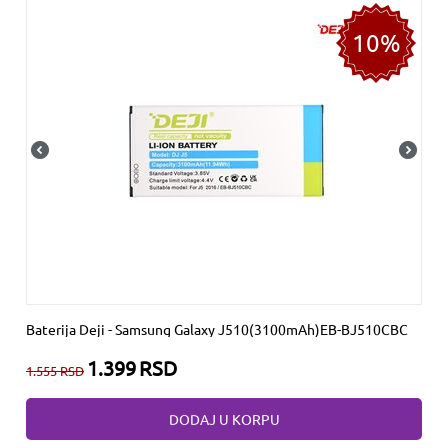
10%
Baterija Deji - Samsung Galaxy J510(3100mAh)EB-BJ510CBC
1.399
RSD
1.555
RSD
DODAJ U KORPU