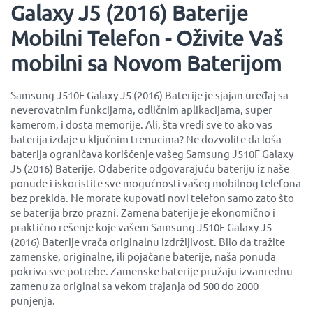
Galaxy J5 (2016) Baterije
Mobilni Telefon - Oživite Vaš
mobilni sa Novom Baterijom
Samsung J510F Galaxy J5 (2016) Baterije je sjajan uređaj sa
neverovatnim funkcijama, odličnim aplikacijama, super
kamerom, i dosta memorije. Ali, šta vredi sve to ako vas
baterija izdaje u ključnim trenucima? Ne dozvolite da loša
baterija ograničava korišćenje vašeg Samsung J510F Galaxy
J5 (2016) Baterije. Odaberite odgovarajuću bateriju iz naše
ponude i iskoristite sve mogućnosti vašeg mobilnog telefona
bez prekida. Ne morate kupovati novi telefon samo zato što
se baterija brzo prazni. Zamena baterije je ekonomično i
praktično rešenje koje vašem Samsung J510F Galaxy J5
(2016) Baterije vraća originalnu izdržljivost. Bilo da tražite
zamenske, originalne, ili pojačane baterije, naša ponuda
pokriva sve potrebe. Zamenske baterije pružaju izvanrednu
zamenu za original sa vekom trajanja od 500 do 2000
punjenja.