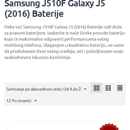
Samsung J510F Galaxy J5
(2016) Baterije
Neka vaš Samsung J510F Galaxy J5 (2016) Baterije radi duže
sa pravom baterijom. Izaberite iz naše široke ponude bateriju
koja će maksimalno odgovarti performansama vašeg
mobilnog telefona. Ulaganjem u kvalitetnu bateriju, ne samo
da produžavate život vašeg uređaja, već i poboljšavate svoje
svakodnevno iskustvo korišćenja.
Sortiranje po abecednom redu: Od A do Ž
12 Po stranici