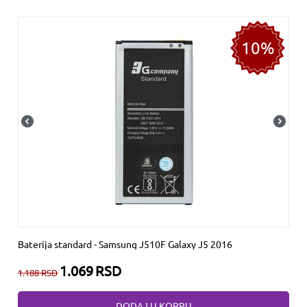
10%
Baterija standard - Samsung J510F Galaxy J5 2016
1.069
RSD
1.188
RSD
DODAJ U KORPU