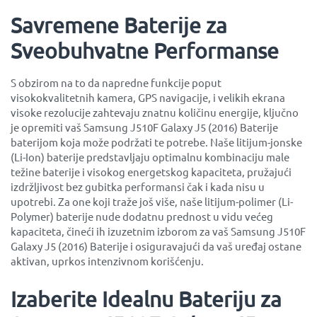
Savremene Baterije za
Sveobuhvatne Performanse
S obzirom na to da napredne funkcije poput
visokokvalitetnih kamera, GPS navigacije, i velikih ekrana
visoke rezolucije zahtevaju znatnu količinu energije, ključno
je opremiti vaš Samsung J510F Galaxy J5 (2016) Baterije
baterijom koja može podržati te potrebe. Naše litijum-jonske
(Li-Ion) baterije predstavljaju optimalnu kombinaciju male
težine baterije i visokog energetskog kapaciteta, pružajući
izdržljivost bez gubitka performansi čak i kada nisu u
upotrebi. Za one koji traže još više, naše litijum-polimer (Li-
Polymer) baterije nude dodatnu prednost u vidu većeg
kapaciteta, čineći ih izuzetnim izborom za vaš Samsung J510F
Galaxy J5 (2016) Baterije i osiguravajući da vaš uređaj ostane
aktivan, uprkos intenzivnom korišćenju.
Izaberite Idealnu Bateriju za