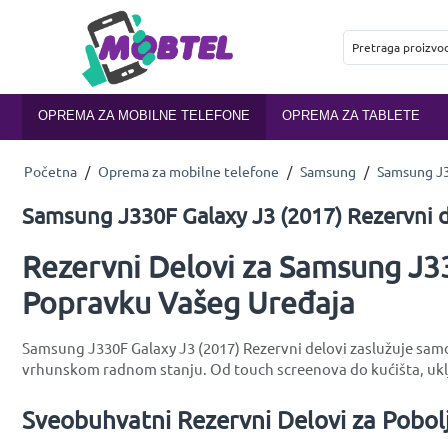
OPREMA ZA MOBILNE TELEFONE
OPREMA ZA TABLETE
Početna
/
Oprema za mobilne telefone
/
Samsung
/
Samsung J3
Samsung J330F Galaxy J3 (2017) Rezervni d
Rezervni Delovi za Samsung J33
Popravku Vašeg Uređaja
Samsung J330F Galaxy J3 (2017) Rezervni delovi zaslužuje samo 
vrhunskom radnom stanju. Od touch screenova do kućišta, uklj
Sveobuhvatni Rezervni Delovi za Pobol