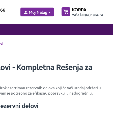
KORPA
-66
Moj Nalog
Vaša korpa je prazna
vi
ovi - Kompletna Rešenja za
rok asortiman rezervnih delova koji će vaš uređaj održati u
am je potrebno za efikasnu popravku ili nadogradnju.
ezervni delovi