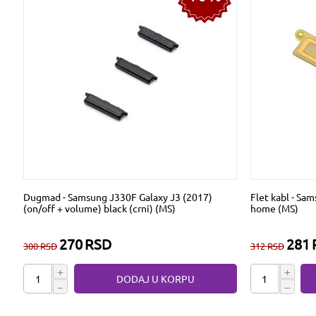
Dugmad - Samsung J330F Galaxy J3 (2017)
Flet kabl - Sa
(on/off + volume) black (crni) (MS)
home (MS)
270
RSD
281
300
RSD
312
RSD
+
+
DODAJ U KORPU
−
−