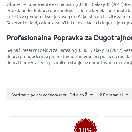
Obnovite i unapredite vaš Samsung J330F Galaxy J3 (2017) Rezer
Pouzdani flet kablovi obezbeđuju stabilnu konekciju između kl
kućišta za personalizaciju vašeg uređaja, bilo da tražite zamenu
Rezervni delovi, osiguravajući laku instalaciju i dugotrajnu up
Profesionalna Popravka za Dugotrajno
Svi naši rezervni delovi za Samsung J330F Galaxy J3 (2017) Rez
delovi prilagođeni za jednostavnu zamenu, preporučujemo da p
delovi bude vraćen u prvobitno stanje uz garantovano očuvanje
Sortiranje po abecednom redu: Od A do Ž
12 Po stranici
10%