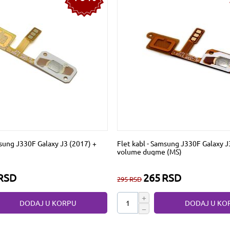
msung J330F Galaxy J3 (2017) +
Flet kabl - Samsung J330F Galaxy J
volume dugme (MS)
RSD
265
RSD
295
RSD
+
DODAJ U KORPU
DODAJ U KO
−