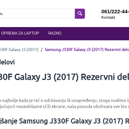
061/222-44
Kontakt
OPREMA ZA LAPTOP
RAZNO
30F Galaxy J3 (2017)
/
Samsung J330F Galaxy J3 (2017) Rezervni delo
elovi
0F Galaxy J3 (2017) Rezervni del
najbolje kada je reč o održavanju ili unapređenju, stoga nudimo ši
učujući nezaobilazne LCD ekrane, naša ponuda obuhvata sve što v
jšanje Samsung J330F Galaxy J3 (2017) R