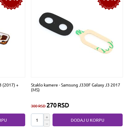
3 (2017) +
Staklo kamere - Samsung J330F Galaxy J3 2017
(MS)
270
RSD
300
RSD
+
RPU
DODAJ U KORPU
−