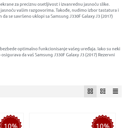
krane za preciznu osetljivost i izvanrednu jasnoću slike.
 jasnoću vašim razgovorima. Takođe, nudimo izbor tastatura i
iran da se savršeno uklopi sa Samsung J330F Galaxy J3 (2017)
 obezbede optimalno funkcionisanje vašeg uređaja. Iako su neki
 osigurava da vaš Samsung J330F Galaxy J3 (2017) Rezervni
10%
10%