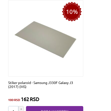
10%
Stiker polaroid - Samsung J330F Galaxy J3
(2017) (MS)
162
RSD
180
RSD
+