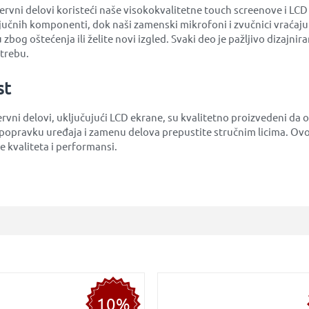
vni delovi koristeći naše visokokvalitetne touch screenove i LCD e
jučnih komponenti, dok naši zamenski mikrofoni i zvučnici vraćaju
 zbog oštećenja ili želite novi izgled. Svaki deo je pažljivo dizajn
otrebu.
st
ervni delovi, uključujući LCD ekrane, su kvalitetno proizvedeni da
opravku uređaja i zamenu delova prepustite stručnim licima. Ovo
 kvaliteta i performansi.
10%