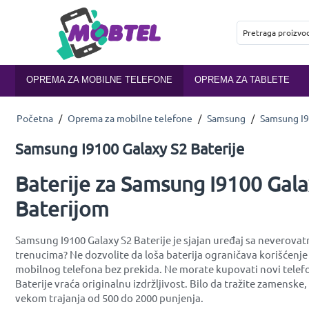
OPREMA ZA MOBILNE TELEFONE
OPREMA ZA TABLETE
Početna
/
Oprema za mobilne telefone
/
Samsung
/
Samsung I9
Samsung I9100 Galaxy S2 Baterije
Baterije za Samsung I9100 Gala
Baterijom
Samsung I9100 Galaxy S2 Baterije je sjajan uređaj sa neverovatn
trenucima? Ne dozvolite da loša baterija ograničava korišćenj
mobilnog telefona bez prekida. Ne morate kupovati novi telefo
Baterije vraća originalnu izdržljivost. Bilo da tražite zamensk
vekom trajanja od 500 do 2000 punjenja.