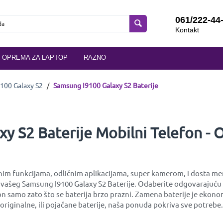
061/222-44
Kontakt
OPREMA ZA LAPTOP
RAZNO
100 Galaxy S2
/
Samsung I9100 Galaxy S2 Baterije
xy S2 Baterije Mobilni Telefon - 
im funkcijama, odličnim aplikacijama, super kamerom, i dosta memori
e vašeg Samsung I9100 Galaxy S2 Baterije. Odaberite odgovarajuću b
n samo zato što se baterija brzo prazni. Zamena baterije je ekon
e, originalne, ili pojačane baterije, naša ponuda pokriva sve potre