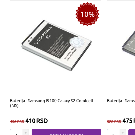
10%
Baterija - Samsung I9100 Galaxy S2 Comicell
Baterija - Sam
(MS)
410
RSD
475
456
RSD
528
RSD
+
+