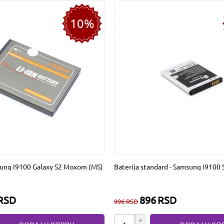
10%
sung I9100 Galaxy S2 Moxom (MS)
Baterija standard - Samsung i910
RSD
896
RSD
996
RSD
+