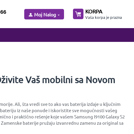
KORPA
-66
Moj Nalog
Vaša korpa je prazna
Oživite Vaš mobilni sa Novom
je. Ali, šta vredi sve to ako vas baterija izdaje u ključnim
ateriju iz naše ponude i iskoristite sve mogućnosti vašeg
omično i praktično rešenje koje vašem Samsung I9100 Galaxy S2
be. Zamenske baterije pružaju izvanrednu zamenu za original sa