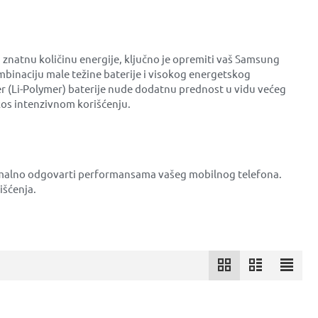
u znatnu količinu energije, ključno je opremiti vaš Samsung
ombinaciju male težine baterije i visokog energetskog
imer (Li-Polymer) baterije nude dodatnu prednost u vidu većeg
rkos intenzivnom korišćenju.
ksimalno odgovarti performansama vašeg mobilnog telefona.
išćenja.