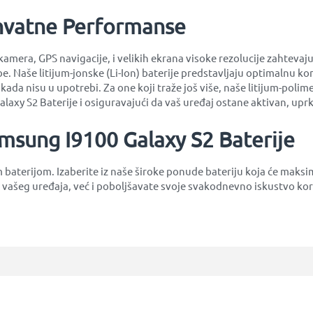
hvatne Performanse
amera, GPS navigacije, i velikih ekrana visoke rezolucije zahtevaj
e. Naše litijum-jonske (Li-Ion) baterije predstavljaju optimalnu k
 kada nisu u upotrebi. Za one koji traže još više, naše litijum-pol
alaxy S2 Baterije i osiguravajući da vaš uređaj ostane aktivan, up
amsung I9100 Galaxy S2 Baterije
m baterijom. Izaberite iz naše široke ponude bateriju koja će ma
 vašeg uređaja, već i poboljšavate svoje svakodnevno iskustvo kor