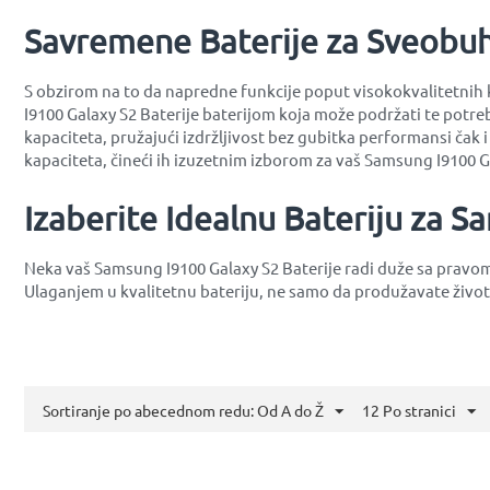
Savremene Baterije za Sveobu
S obzirom na to da napredne funkcije poput visokokvalitetnih k
I9100 Galaxy S2 Baterije baterijom koja može podržati te potreb
kapaciteta, pružajući izdržljivost bez gubitka performansi čak i
kapaciteta, čineći ih izuzetnim izborom za vaš Samsung I9100 G
Izaberite Idealnu Bateriju za S
Neka vaš Samsung I9100 Galaxy S2 Baterije radi duže sa pravo
Ulaganjem u kvalitetnu bateriju, ne samo da produžavate život
Sortiranje po abecednom redu: Od A do Ž
12 Po stranici