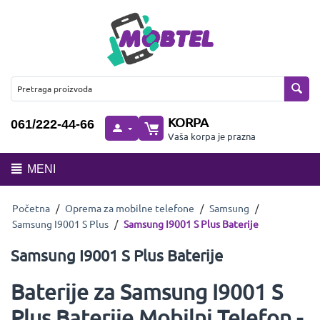
KORPA
061/222-44-66
Vaša korpa je prazna
MENI
Početna
/
Oprema za mobilne telefone
/
Samsung
/
Samsung I9001 S Plus
/
Samsung I9001 S Plus Baterije
Samsung I9001 S Plus Baterije
Baterije za Samsung I9001 S
Plus Baterije Mobilni Telefon -