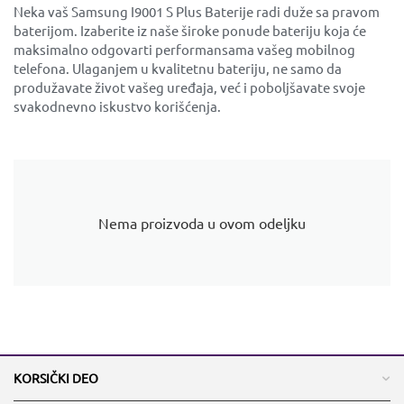
Neka vaš Samsung I9001 S Plus Baterije radi duže sa pravom
baterijom. Izaberite iz naše široke ponude bateriju koja će
maksimalno odgovarti performansama vašeg mobilnog
telefona. Ulaganjem u kvalitetnu bateriju, ne samo da
produžavate život vašeg uređaja, već i poboljšavate svoje
svakodnevno iskustvo korišćenja.
Nema proizvoda u ovom odeljku
KORSIČKI DEO