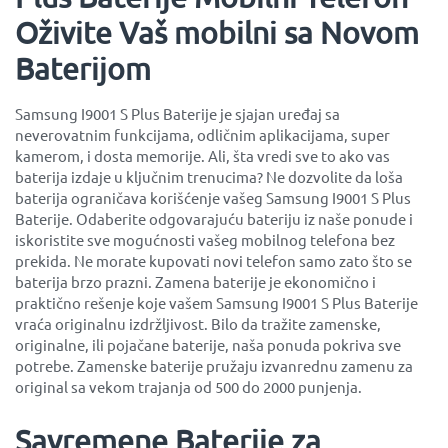
Oživite Vaš mobilni sa Novom
Baterijom
Samsung I9001 S Plus Baterije je sjajan uređaj sa
neverovatnim funkcijama, odličnim aplikacijama, super
kamerom, i dosta memorije. Ali, šta vredi sve to ako vas
baterija izdaje u ključnim trenucima? Ne dozvolite da loša
baterija ograničava korišćenje vašeg Samsung I9001 S Plus
Baterije. Odaberite odgovarajuću bateriju iz naše ponude i
iskoristite sve mogućnosti vašeg mobilnog telefona bez
prekida. Ne morate kupovati novi telefon samo zato što se
baterija brzo prazni. Zamena baterije je ekonomično i
praktično rešenje koje vašem Samsung I9001 S Plus Baterije
vraća originalnu izdržljivost. Bilo da tražite zamenske,
originalne, ili pojačane baterije, naša ponuda pokriva sve
potrebe. Zamenske baterije pružaju izvanrednu zamenu za
original sa vekom trajanja od 500 do 2000 punjenja.
Savremene Baterije za