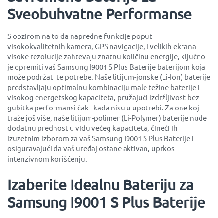
Sveobuhvatne Performanse
S obzirom na to da napredne funkcije poput
visokokvalitetnih kamera, GPS navigacije, i velikih ekrana
visoke rezolucije zahtevaju znatnu količinu energije, ključno
je opremiti vaš Samsung I9001 S Plus Baterije baterijom koja
može podržati te potrebe. Naše litijum-jonske (Li-Ion) baterije
predstavljaju optimalnu kombinaciju male težine baterije i
visokog energetskog kapaciteta, pružajući izdržljivost bez
gubitka performansi čak i kada nisu u upotrebi. Za one koji
traže još više, naše litijum-polimer (Li-Polymer) baterije nude
dodatnu prednost u vidu većeg kapaciteta, čineći ih
izuzetnim izborom za vaš Samsung I9001 S Plus Baterije i
osiguravajući da vaš uređaj ostane aktivan, uprkos
intenzivnom korišćenju.
Izaberite Idealnu Bateriju za
Samsung I9001 S Plus Baterije